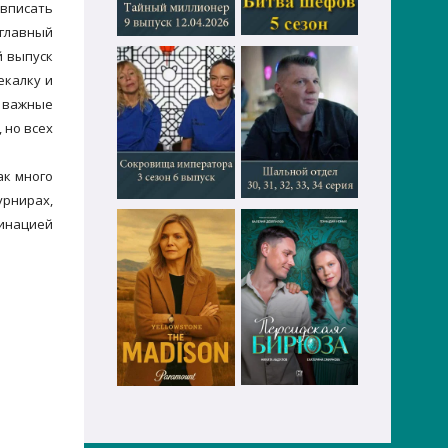
 вписать
 главный
й выпуск
екалку и
е важные
 но всех
ак много
урнирах,
минацией