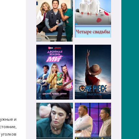
ружные и
стояние,
 уголков