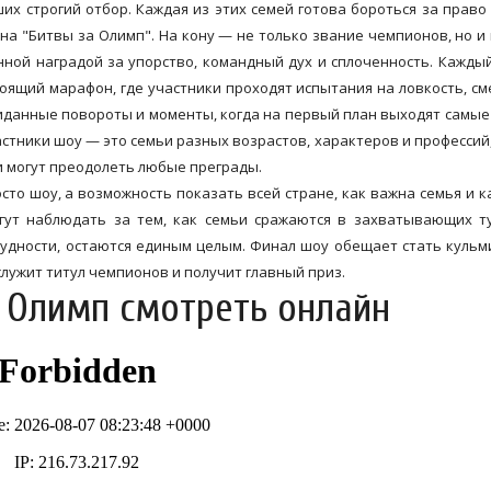
х строгий отбор. Каждая из этих семей готова бороться за право
на "Битвы за Олимп". На кону — не только звание чемпионов, но и
нной наградой за упорство, командный дух и сплоченность. Кажды
оящий марафон, где участники проходят испытания на ловкость, см
иданные повороты и моменты, когда на первый план выходят самы
стники шоу — это семьи разных возрастов, характеров и профессий,
и могут преодолеть любые преграды.
то шоу, а возможность показать всей стране, как важна семья и к
огут наблюдать за тем, как семьи сражаются в захватывающих т
рудности, остаются единым целым. Финал шоу обещает стать куль
служит титул чемпионов и получит главный приз.
 Олимп смотреть онлайн