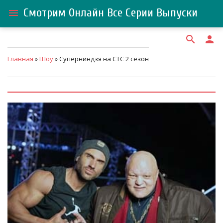
Смотрим Онлайн Все Серии Выпуски
menu
search
person
Главная
»
Шоу
» Суперниндзя на СТС 2 сезон