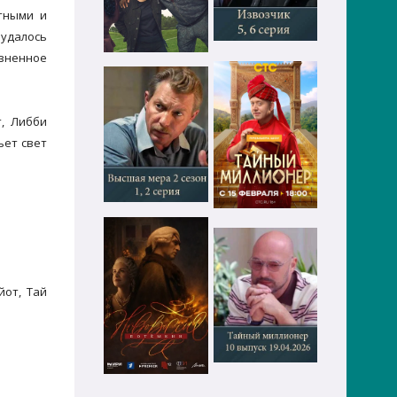
тными и
 удалось
изненное
т, Либби
ьет свет
йот, Тай