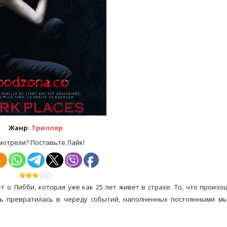
Жанр:
Триллер
мотрели? Поставьте Лайк!
т о Либби, которая уже как 25 лет живет в страхе. То, что произо
нь превратилась в череду событий, наполненных постоянными м