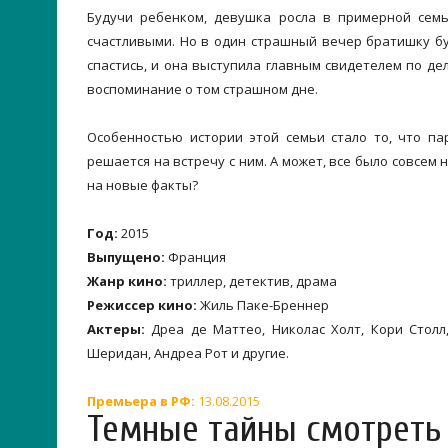
Будучи ребенком, девушка росла в примерной сем
счастливыми. Но в один страшный вечер братишку бу
спастись, и она выступила главным свидетелем по д
воспоминание о том страшном дне.
Особенностью истории этой семьи стало то, что па
решается на встречу с ним. А может, все было совсем 
на новые факты?
Год:
2015
Выпущено:
Франция
Жанр кино:
триллер, детектив, драма
Режиссер кино:
Жиль Паке-Бреннер
Актеры:
Дреа де Маттео, Николас Холт, Кори Столл,
Шеридан, Андреа Рот и другие.
Премьера в РФ:
13.08.2015
Темные тайны смотреть