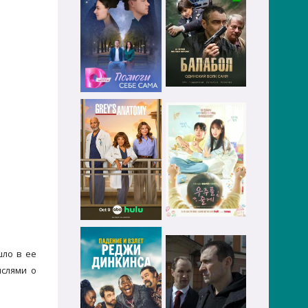
шло в ее
ыслями о