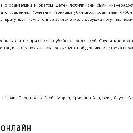
ье с родителями и братом. Детей любили, они были жизнерадос
дто подменили. 15-летний парнишка убил своих родителей. Либби
елу. Брату дали пожизненное заключение, а девушка получила пож
рень так и не признался в убийстве родителей. Спустя много ле
не так, как в ту ночь показалось испуганной девочке и встреча прол
 Шарлиз Терон, Хлоя Грейс Морец, Кристина Хендрикс, Лаура Ка
 онлайн