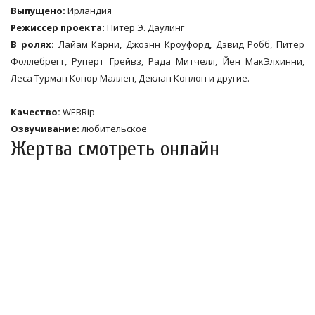
Выпущено:
Ирландия
Режиссер проекта:
Питер Э. Даулинг
В ролях:
Лайам Карни, Джоэнн Кроуфорд, Дэвид Робб, Питер
Фоллебрегт, Руперт Грейвз, Рада Митчелл, Йен МакЭлхинни,
Леса Турман Конор Маллен, Деклан Конлон и другие.
Качество:
WEBRip
Озвучивание:
любительское
Жертва смотреть онлайн