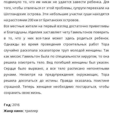
подвинуло то, что им никак не удается завести ребенка. Для
того, чтобы отвлечься от этой проблемы, супруги переехали на
Шотландские острова. Эти небольшие участки суши находятся
на расстоянии 200 км от Британских островов.
Все местные жители на первый взгляд достаточно приветливы
и благодушны. Идиллия заставляет чету Гамильтонов поверить
в то, что у них все-таки может здесь родиться ребенок.
Однажды во время проведения строительных работ Тора
случайно раскопала эскалатором труп молодой женщины. Так
как миссис Гамильтон была по специальности хирургом, то она
решила осмотреть тело. Вид погибшей женщины был ужасен.
Сердце было вырвано, а все тело расписано непонятными
рунами. Несмотря на предупреждения окружающих, Тора
решила докопаться до истины. Правда оказалась поистине
страшной. Теперь женщине необходимо постараться, чтобы
сохранить свою жизнь.
Год:
2016
Жанр кино:
триллер