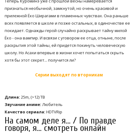
Теперь Куроминэ уже с прошлой весны намеревается
признаться необычной, замкнутой, но очень красивой и
прилежной Ёко Ширагами в пламенных чувствах. Она раньше
всех появляется в школе и позже остальных, в одиночестве ее
покидает. Однажды герой случайно раскрывает тайну милой
Ёко - она вампир. И всвязи с уговором ее отца, отныне, после
раскрытия этой тайны, ей придется покинуть человеческую
школу. Но Асахи впервые в жизни хочет попытаться скрыть
хотя бы этот секрет... получится ли?
Серии выходят по вторникам
Длина:
25m, (>12) ТВ
Звучание аниме:
Любитель
Качество сериала:
HDTVRip
На самом деле я... / По правде
говоря, я... смотреть онлайн