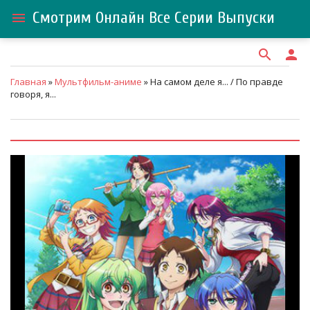
Смотрим Онлайн Все Серии Выпуски
menu
search
person
Главная
»
Мультфильм-аниме
» На самом деле я... / По правде
говоря, я...