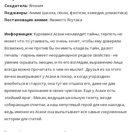
Создатель:
Япония
Поджанры:
Аниме (школа, сёнэн, фэнтези, комедия, романтика)
Постановщик аниме:
Ямамото Ясутака
Информация:
Куроминэ Асахи ненавидит тайны, терпеть не
может что-то утаивать, но очень хочет, чтобы ему доверяли.
Возможно, и не против бы он иметь кладезь тайн, да вот
печаль - парень имеет неординарное редкое свойство - не
умение скрывать эмоции, и по его взглядам, выражению лица
всегда можно прочитать о чем он мыслит. Друзья из-за этого
вечно выигрывают у Асахи в покер, а когда угораздило
влюбиться в старосту, она тут же отшила его, даже не дав
времени на признание в своих чувствах. Еще у Асахи есть
злейший враг - Микан, ведущая школьную газету, везде
собирающая сплетни, а наш непутевый герой для нее находка,
ведь именно из Асахи она выпытывает все самые сокровенные
истории для статей.