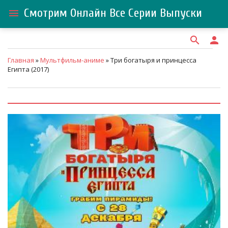
Смотрим Онлайн Все Серии Выпуски
menu
search
person
Главная
»
Мультфильм-аниме
» Три богатыря и принцесса
Египта (2017)