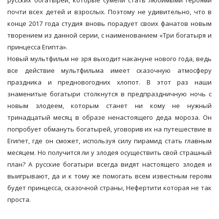
русских богатырей, которые сумели стать любимыми героями
почти всех детей и взрослых. Поэтому не удивительно, что в
конце 2017 года студия вновь порадует своих фанатов новым
творением из данной серии, с наименованием «Три богатыря и
принцесса Египта».
Новый мультфильм не зря выходит накануне нового года, ведь
все действие мультфильма имеет сказочную атмосферу
праздника и предновогодних хлопот. В этот раз наши
знаменитые богатыри столкнутся в предпраздничную ночь с
новым злодеем, которым станет ни кому не нужный
тринадцатый месяц в образе ненастоящего деда мороза. Он
попробует обмануть богатырей, уговорив их на путешествие в
Египет, где он сможет, используя силу пирамид стать главным
месяцем. Но получится ли у злодея осуществить свой страшный
план? А русские богатыри всегда видят настоящего злодея и
выигрывают, да и к тому же помогать всем известным героям
будет принцесса, сказочной страны, Нефертити которая не так
проста.