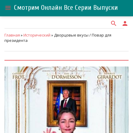
Смотрим Онлайн Все Серии Выпуски
menu
search
person
Главная
»
Исторический
» Дворцовые вкусы / Повар для
президента