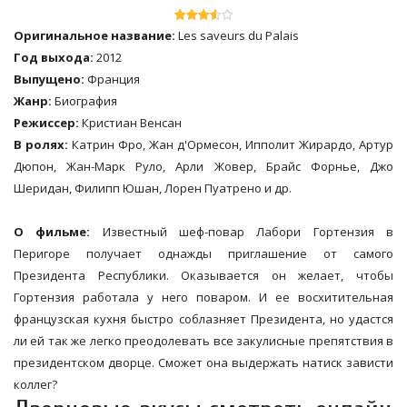
Оригинальное название:
Les saveurs du Palais
Год выхода:
2012
Выпущено:
Франция
Жанр:
Биография
Режиссер:
Кристиан Венсан
В ролях:
Катрин Фро, Жан д'Ормесон, Ипполит Жирардо, Артур
Дюпон, Жан-Марк Руло, Арли Жовер, Брайс Форнье, Джо
Шеридан, Филипп Юшан, Лорен Пуатрено и др.
О фильме:
Известный шеф-повар Лабори Гортензия в
Перигоре получает однажды приглашение от самого
Президента Республики. Оказывается он желает, чтобы
Гортензия работала у него поваром. И ее восхитительная
французская кухня быстро соблазняет Президента, но удастся
ли ей так же легко преодолевать все закулисные препятствия в
президентском дворце. Сможет она выдержать натиск зависти
коллег?