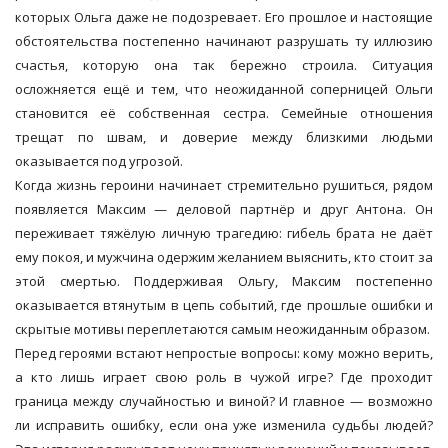
которых Ольга даже не подозревает. Его прошлое и настоящие
обстоятельства постепенно начинают разрушать ту иллюзию
счастья, которую она так бережно строила. Ситуация
осложняется ещё и тем, что неожиданной соперницей Ольги
становится её собственная сестра. Семейные отношения
трещат по швам, и доверие между близкими людьми
оказывается под угрозой.
Когда жизнь героини начинает стремительно рушиться, рядом
появляется Максим — деловой партнёр и друг Антона. Он
переживает тяжёлую личную трагедию: гибель брата не даёт
ему покоя, и мужчина одержим желанием выяснить, кто стоит за
этой смертью. Поддерживая Ольгу, Максим постепенно
оказывается втянутым в цепь событий, где прошлые ошибки и
скрытые мотивы переплетаются самым неожиданным образом.
Перед героями встают непростые вопросы: кому можно верить,
а кто лишь играет свою роль в чужой игре? Где проходит
граница между случайностью и виной? И главное — возможно
ли исправить ошибку, если она уже изменила судьбы людей?