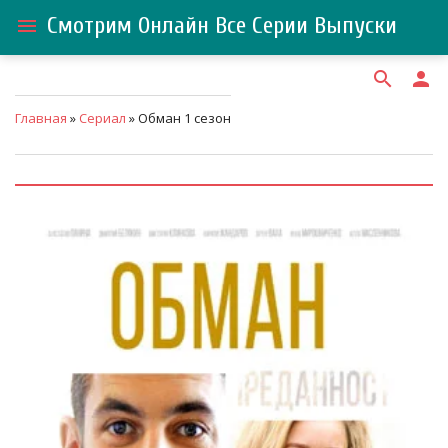
Смотрим Онлайн Все Серии Выпуски
menu
search
person
Главная
»
Сериал
» Обман 1 сезон