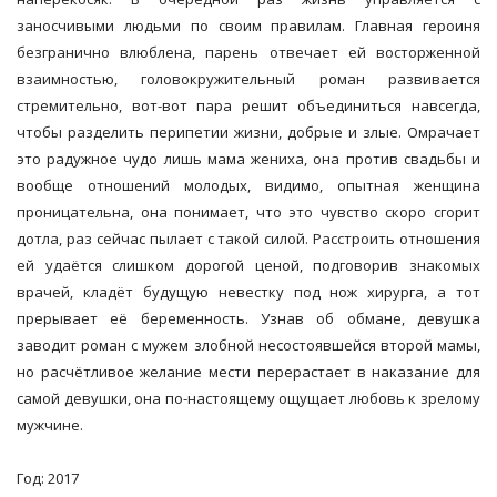
заносчивыми людьми по своим правилам. Главная героиня
безгранично влюблена, парень отвечает ей восторженной
взаимностью, головокружительный роман развивается
стремительно, вот-вот пара решит объединиться навсегда,
чтобы разделить перипетии жизни, добрые и злые. Омрачает
это радужное чудо лишь мама жениха, она против свадьбы и
вообще отношений молодых, видимо, опытная женщина
проницательна, она понимает, что это чувство скоро сгорит
дотла, раз сейчас пылает с такой силой. Расстроить отношения
ей удаётся слишком дорогой ценой, подговорив знакомых
врачей, кладёт будущую невестку под нож хирурга, а тот
прерывает её беременность. Узнав об обмане, девушка
заводит роман с мужем злобной несостоявшейся второй мамы,
но расчётливое желание мести перерастает в наказание для
самой девушки, она по-настоящему ощущает любовь к зрелому
мужчине.
Год: 2017