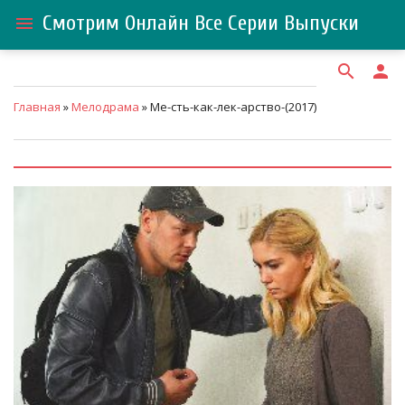
Смотрим Онлайн Все Серии Выпуски
menu
search
person
Главная
»
Мелодрама
» Ме-сть-как-лек-арство-(2017)