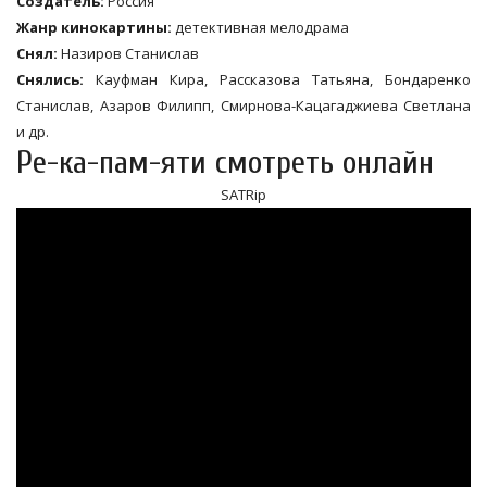
Создатель:
Россия
Жанр кинокартины:
детективная мелодрама
Снял:
Назиров Станислав
Снялись:
Кауфман Кира, Рассказова Татьяна, Бондаренко
Станислав, Азаров Филипп, Смирнова-Кацагаджиева Светлана
и др.
Ре-ка-пам-яти смотреть онлайн
SATRip