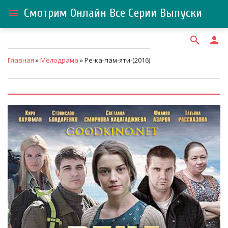
Смотрим Онлайн Все Серии Выпуски
menu
search
person
Главная
»
Мелодрама
» Ре-ка-пам-яти-(2016)