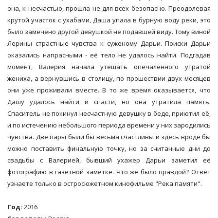
она, к несчастью, прошла не для всех безопасно. Преодолевая
крутой участок с ухабами, Даша упала в бурную воду реки, это
было замечено другой девушкой не подавшей виду. Тому виной
Лерины страстные чувства к суженому Дарьи. Поиски Дарьи
оказались напрасными - её тело не удалось найти. Подгадав
момент, Валерия начала утешать опечаленного утратой
жениха, а вернувшись в столицу, по прошествии двух месяцев
они уже проживали вместе. В то же время оказывается, что
Дашу удалось найти и спасти, но она утратила память.
Спаситель не покинул несчастную девушку в беде, приютил её,
и по истечению небольшого периода времени у них зародились
чувства. Две пары были бы весьма счастливы и здесь вроде бы
можно поставить финальную точку, но за считанные дни до
свадьбы с Валерией, бывший ухажер Дарьи заметил её
фотографию в газетной заметке. Что же было правдой? Ответ
узнаете только в остросюжетном кинофильме "Река памяти".
Год:
2016