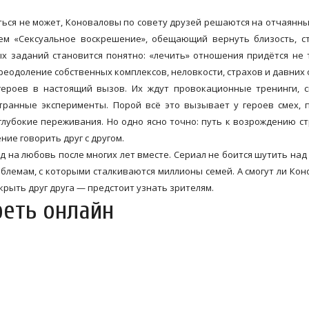
ться не может, Коноваловы по совету друзей решаются на отчаянн
ем «Сексуальное воскрешение», обещающий вернуть близость, с
х заданий становится понятно: «лечить» отношения придётся не 
реодоление собственных комплексов, неловкости, страхов и давних 
героев в настоящий вызов. Их ждут провокационные тренинги, 
транные эксперименты. Порой всё это вызывает у героев смех,
глубокие переживания. Но одно ясно точно: путь к возрождению с
ние говорить друг с другом.
д на любовь после многих лет вместе. Сериал не боится шутить над 
облемам, с которыми сталкиваются миллионы семей. А смогут ли Ко
крыть друг друга — предстоит узнать зрителям.
реть онлайн