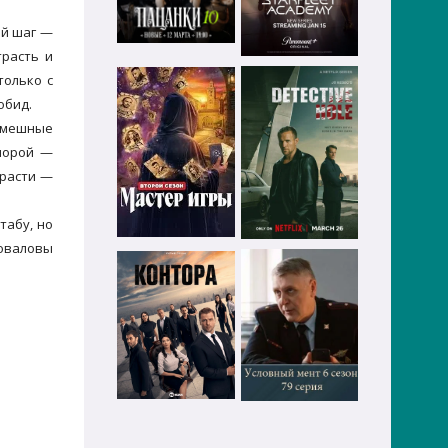
ый шаг —
трасть и
только с
обид.
смешные
 порой —
трасти —
табу, но
новаловы