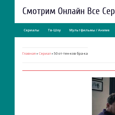
Смотрим Онлайн Все Се
Сериалы
Тв-Шоу
Мультфильмы / Аниме
Главная
»
Сериал
» 50 от-тен-ков бра-ка