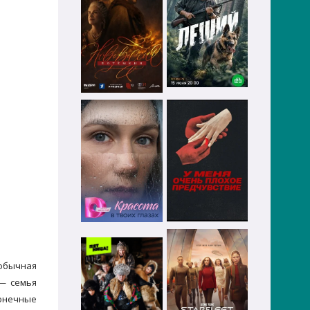
 обычная
— семья
конечные