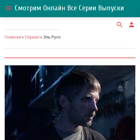
Смотрим Онлайн Все Серии Выпуски
menu
search
person
Главная
»
Сериал
» Эль Русо