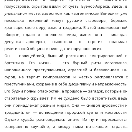
полуострове, скрытом вдали от суеты Буэнос-Айреса. Здесь, в
уникальном месте, известном как «аргентинская Венеция», уже
несколько поколений живут русские староверы, бережно
хранящие свою веру, язык и традиции. В этой изолированной
общине, вдали от внешнего мира, живет она — молодая
девушка-староверка, выросшая в строгих правилах
религиозной общины и никогда не нарушавшая их.
Он — полицейский, бывший россиянин, эмигрировавший в
Аргентину. Его жизнь — это бурный ритм мегаполиса,
наполненного преступлениями, агрессией и беззаконием. Он
суров, не терпит компромиссов и жестко расправляется с
преступниками, сохранив в себе дисциплину и непреклонность.
Его будни полны опасностей, а прошлое — загадок, которые он
старательно скрывает. Им не суждено было встретиться, ведь
они принадлежат разным мирам. Она — символ духовности и
традиций, он — воплощение городской суеты и жестокости.
Однако судьба распорядилась иначе. Их пути пересекаются
совершенно случайно, и между ними вспыхивает страсть,