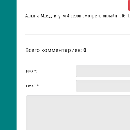
А..н.н-а М..е.д-и-у-м 4 сезон смотреть онлайн 1, 16, 
Всего комментариев
:
0
Имя *:
Email *: