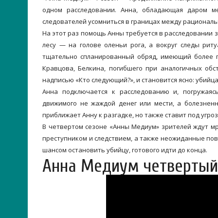
одном расследовании. Анна, обладающая даром ме
следователей усомниться в границах между рациональ
На этот раз помощь Анны требуется в расследовании з
лесу — на голове оленьи рога, а вокруг следы риту
тщательно спланированный обряд, имеющий более г
Кравцова, Белкина, погибшего при аналогичных обс
надписью «Кто следующий?», и становится ясно: убийц
Анна подключается к расследованию и, погружаяс
движимого не жаждой денег или мести, а болезнен
приближает Анну к разгадке, но также ставит под угро
В четвертом сезоне «Анны Медиум» зрителей ждут мр
преступником и следствием, а также неожиданные пов
шансом остановить убийцу, готового идти до конца.
Анна Медиум четвертый