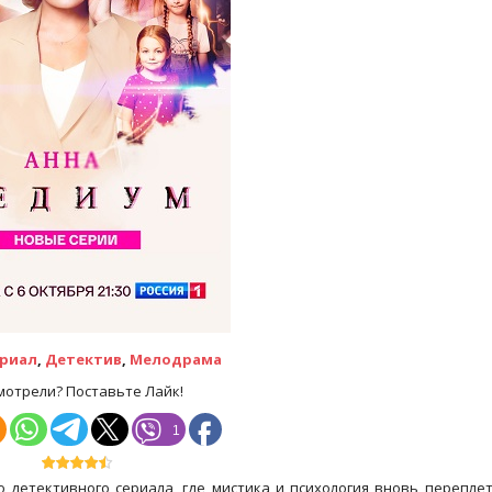
риал
,
Детектив
,
Мелодрама
мотрели? Поставьте Лайк!
1
 детективного сериала, где мистика и психология вновь перепле