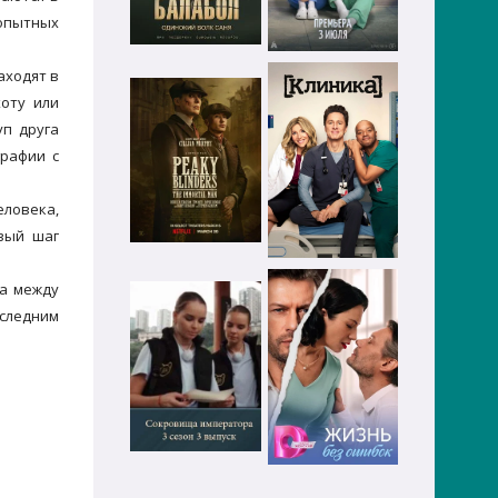
опытных
аходят в
хоту или
уп друга
графии с
ловека,
вый шаг
ра между
оследним