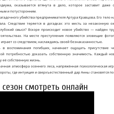
диума, оказывается втянута в дело, которое заставит даже 
ным и потусторонним.
агадочного убийства предпринимателя Артура Кравцова. Его тело н
ала. Следствие теряется в догадках: это месть за незаконную о
лубокий смысл? Вскоре происходит новое убийство — найден тр
тоятельствах. На месте преступления появляются зловещие фото
а играет со следствием, наслаждаясь своей безнаказанностью.
ь в воспоминания погибших, начинает ощущать присутствие че
ной потребностью доказать собственную значимость. Каждый но
зу её собственную жизнь.
ачная атмосфера осеннего леса, напряжённая психологическая иг
ороты, где интуиция и сверхъестественный дар Анны становятся п
 сезон смотреть онлайн