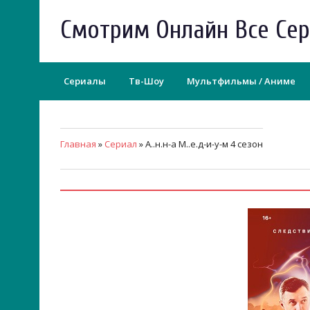
Смотрим Онлайн Все Се
Сериалы
Тв-Шоу
Мультфильмы / Аниме
Главная
»
Сериал
» А..н.н-а М..е.д-и-у-м 4 сезон