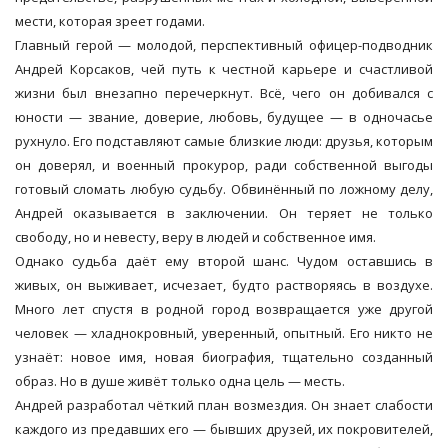
мести, которая зреет годами.
Главный герой — молодой, перспективный офицер-подводник
Андрей Корсаков, чей путь к честной карьере и счастливой
жизни был внезапно перечеркнут. Всё, чего он добивался с
юности — звание, доверие, любовь, будущее — в одночасье
рухнуло. Его подставляют самые близкие люди: друзья, которым
он доверял, и военный прокурор, ради собственной выгоды
готовый сломать любую судьбу. Обвинённый по ложному делу,
Андрей оказывается в заключении. Он теряет не только
свободу, но и невесту, веру в людей и собственное имя.
Однако судьба даёт ему второй шанс. Чудом оставшись в
живых, он выживает, исчезает, будто растворяясь в воздухе.
Много лет спустя в родной город возвращается уже другой
человек — хладнокровный, уверенный, опытный. Его никто не
узнаёт: новое имя, новая биография, тщательно созданный
образ. Но в душе живёт только одна цель — месть.
Андрей разработал чёткий план возмездия. Он знает слабости
каждого из предавших его — бывших друзей, их покровителей,