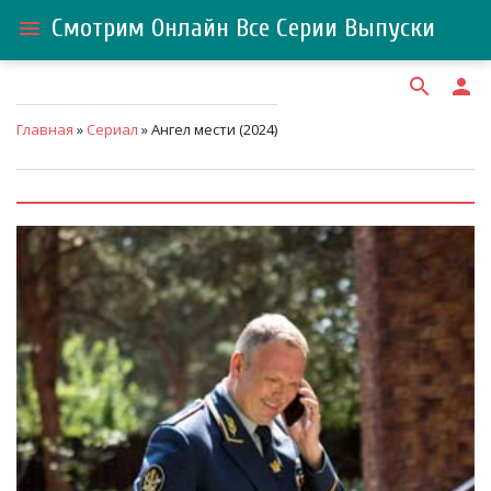
Смотрим Онлайн Все Серии Выпуски
menu
search
person
Главная
»
Сериал
» Ангел мести (2024)