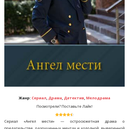
Жанр:
Сериал
,
Драма
,
Детектив
,
Мелодрама
Посмотрели? Поставьте Лайк!
Сериал «Ангел мести» — остросюжетная драма о
предательстве, разрушенных мечтах и холодной, выверенной