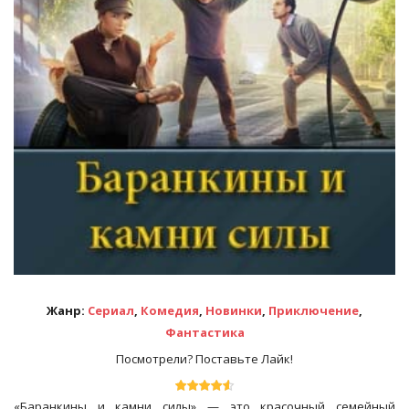
Жанр:
Сериал
,
Комедия
,
Новинки
,
Приключение
,
Фантастика
Посмотрели? Поставьте Лайк!
«Баранкины и камни силы» — это красочный семейный