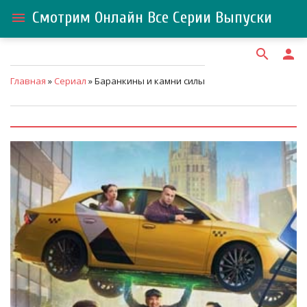
Смотрим Онлайн Все Серии Выпуски
menu
search
person
Главная
»
Сериал
» Баранкины и камни силы