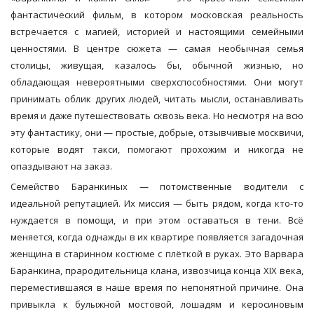
фантастический фильм, в котором московская реальность
встречается с магией, историей и настоящими семейными
ценностями. В центре сюжета — самая необычная семья
столицы, живущая, казалось бы, обычной жизнью, но
обладающая невероятными сверхспособностями. Они могут
принимать облик других людей, читать мысли, останавливать
время и даже путешествовать сквозь века. Но несмотря на всю
эту фантастику, они — простые, добрые, отзывчивые москвичи,
которые водят такси, помогают прохожим и никогда не
опаздывают на заказ.
Семейство Баранкиных — потомственные водители с
идеальной репутацией. Их миссия — быть рядом, когда кто-то
нуждается в помощи, и при этом оставаться в тени. Всё
меняется, когда однажды в их квартире появляется загадочная
женщина в старинном костюме с плёткой в руках. Это Варвара
Баранкина, прародительница клана, извозчица конца XIX века,
переместившаяся в наше время по непонятной причине. Она
привыкла к булыжной мостовой, лошадям и керосиновым