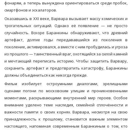
фонарям, а теперь вынуждена ориентироваться среди пробок,
смартфонов и эскалаторов.
Оказавшись в XXI веке, Варвара вызывает массу комических и
трогательных ситуаций. Однако её появление — не просто
случайность. Вскоре Баранкины обнаруживают, что древний
артефакт, долгие годы передававшийся из поколения в
поколение, активировался, а вместе с ним пробудилась и угроза
из прошлого — таинственный враг, охотящийся за силой камней
и мечтающий переписать историю. Чтобы защитить Варвару,
сохранить артефакт и предотвратить катастрофу, Баранкины
должны объединиться как никогда прежде.
Фильм изобилует остроумными диалогами, зрелищными
сценами погони по московским улицам и проникновенными
моментами, раскрывающими внутренний мир героев. Особое
внимание уделено теме наследия, семейной сплочённости и
важности памяти о своих корнях. Варвара, несмотря на свою
принадлежность к прошлому, становится важным элементом
настоящего, напоминая современным Баранкиным о том, кто