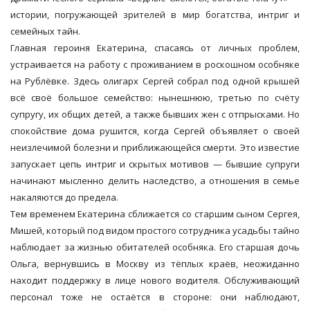
истории, погружающей зрителей в мир богатства, интриг и
семейных тайн.
Главная героиня Екатерина, спасаясь от личных проблем,
устраивается на работу с проживанием в роскошном особняке
на Рублёвке. Здесь олигарх Сергей собрал под одной крышей
всё своё большое семейство: нынешнюю, третью по счёту
супругу, их общих детей, а также бывших жен с отпрысками. Но
спокойствие дома рушится, когда Сергей объявляет о своей
неизлечимой болезни и приближающейся смерти. Это известие
запускает цепь интриг и скрытых мотивов — бывшие супруги
начинают мысленно делить наследство, а отношения в семье
накаляются до предела.
Тем временем Екатерина сближается со старшим сыном Сергея,
Мишей, который под видом простого сотрудника усадьбы тайно
наблюдает за жизнью обитателей особняка. Его старшая дочь
Ольга, вернувшись в Москву из тёплых краёв, неожиданно
находит поддержку в лице нового водителя. Обслуживающий
персонал тоже не остаётся в стороне: они наблюдают,