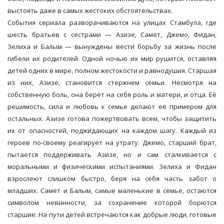
выстоять даже в самых жестоких обстоятельствах.
События сериала разворачиваются на улицах Стамбула, где
шесть братьев с сестрами — Азизе, Самет, Джемо, Фидан,
Зелиха и Балым — вынуждены вести борьбу за жизнь после
гибели их родителей. Одной ночью их мир рушится, оставляя
детей одних в мире, полном жестокости и равнодушия. Старшая
из них, Азизе, становится стержнем семьи. Несмотря на
собственную боль, она берёт на себя роль и матери, и отца. Её
решимость, сила и любовь к семье делают её примером для
остальных. Азизе готова пожертвовать всем, чтобы защитить
их от опасностей, поджидающих на каждом шагу. Каждый из
героев по-своему реагирует на утрату. Джемо, старший брат,
пытается поддерживать Азизе, но и сам сталкивается с
моральными и физическими испытаниями. Зелиха и Фидан
взрослеют слишком быстро, беря на себя часть забот о
младших. Самет и Балым, самые маленькие в семье, остаются
символом невинности, за сохранение которой борются
старшие. На пути детей встречаются как добрые люди, готовые