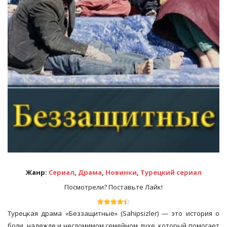
Жанр:
Сериал
,
Драма
,
Новинки
,
Турецкий сериал
Посмотрели? Поставьте Лайк!
Турецкая драма «Беззащитные» (Sahipsizler) — это история о
боли, надежде и несломимом семейном духе, который помогает