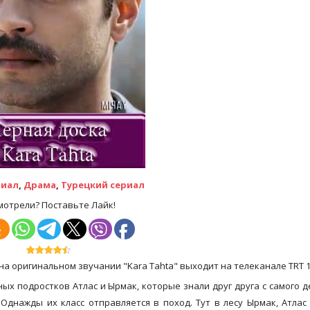
риал
,
Драма
,
Турецкий сериал
мотрели? Поставьте Лайк!
на оригинальном звучании "Kara Tahta" выходит на телеканале TRT 1
х подростков Атлас и Ырмак, которые знали друг друга с самого д
Однажды их класс отправляется в поход. Тут в лесу Ырмак, Атлас