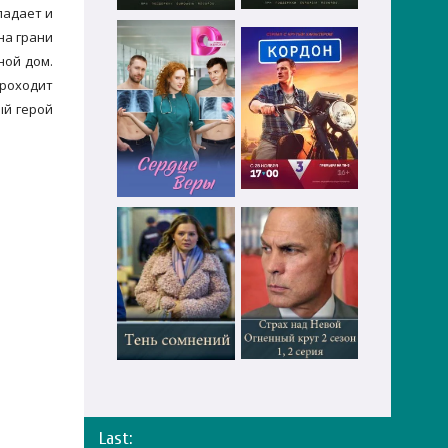
падает и
на грани
ной дом.
Проходит
ый герой
Last: