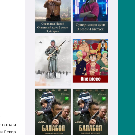
.
етства и
 и Бекир