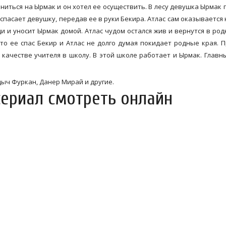
ениться на Ырмак и он хотел ее осуществить. В лесу девушка Ырмак 
 спасает девушку, передав ее в руки Бекира. Атлас сам оказывается 
и и уносит Ырмак домой. Атлас чудом остался жив и вернутся в род
то ее спас Бекир и Атлас не долго думая покидает родные края. 
 качестве учителя в школу. В этой школе работает и Ырмак. Главн
дыч Фуркан, Данер Мирай и другие.
сериал смотреть онлайн