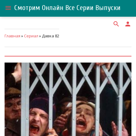
Смотрим Онлайн Все Серии Выпуски
menu
search
person
Главная
»
Сериал
» Давка 82