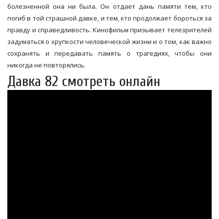
болезненной она ни была. Он отдает дань памяти тем, кто
погиб в той страшной давке, и тем, кто продолжает бороться за
правду и справедливость. Кинофильм призывает телезрителей
задуматься о хрупкости человеческой жизни и о том, как важно
сохранять и передавать память о трагедиях, чтобы они
никогда не повторялись.
Давка 82 смотреть онлайн