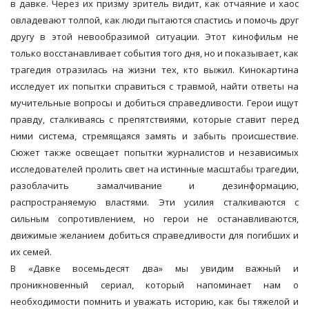
в давке. Через их призму зритель видит, как отчаяние и хаос
овладевают толпой, как люди пытаются спастись и помочь друг
другу в этой невообразимой ситуации. Этот кинофильм не
только восстанавливает события того дня, но и показывает, как
трагедия отразилась на жизни тех, кто выжил. Кинокартина
исследует их попытки справиться с травмой, найти ответы на
мучительные вопросы и добиться справедливости. Герои ищут
правду, сталкиваясь с препятствиями, которые ставит перед
ними система, стремящаяся замять и забыть происшествие.
Сюжет также освещает попытки журналистов и независимых
исследователей пролить свет на истинные масштабы трагедии,
разоблачить замалчивание и дезинформацию,
распространяемую властями. Эти усилия сталкиваются с
сильным сопротивлением, но герои не останавливаются,
движимые желанием добиться справедливости для погибших и
их семей.
В «Давке восемьдесят два» мы увидим важный и
проникновенный сериал, который напоминает нам о
необходимости помнить и уважать историю, как бы тяжелой и