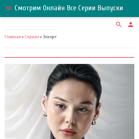
Смотрим Онлайн Все Серии Выпуски
menu
search
person
Главная
»
Сериал
» Эскорт