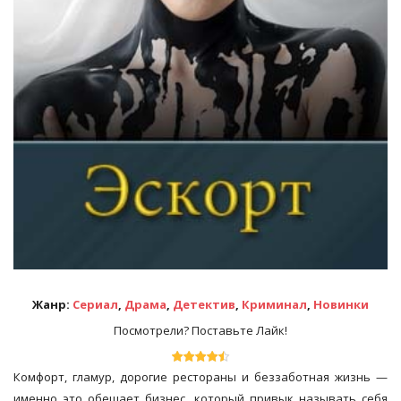
Жанр:
Сериал
,
Драма
,
Детектив
,
Криминал
,
Новинки
Посмотрели? Поставьте Лайк!
Комфорт, гламур, дорогие рестораны и беззаботная жизнь —
именно это обещает бизнес, который привык называть себя