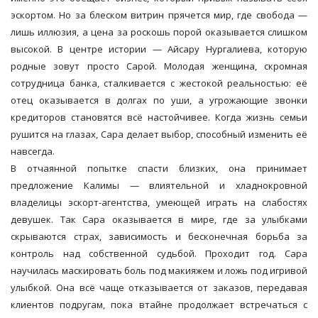
эскортом. Но за блеском витрин прячется мир, где свобода —
лишь иллюзия, а цена за роскошь порой оказывается слишком
высокой. В центре истории — Айсару Нургалиева, которую
родные зовут просто Сарой. Молодая женщина, скромная
сотрудница банка, сталкивается с жестокой реальностью: её
отец оказывается в долгах по уши, а угрожающие звонки
кредиторов становятся всё настойчивее. Когда жизнь семьи
рушится на глазах, Сара делает выбор, способный изменить её
навсегда.
В отчаянной попытке спасти близких, она принимает
предложение Калимы — влиятельной и хладнокровной
владелицы эскорт-агентства, умеющей играть на слабостях
девушек. Так Сара оказывается в мире, где за улыбками
скрываются страх, зависимость и бесконечная борьба за
контроль над собственной судьбой. Проходит год. Сара
научилась маскировать боль под макияжем и ложь под игривой
улыбкой. Она всё чаще отказывается от заказов, передавая
клиентов подругам, пока втайне продолжает встречаться с