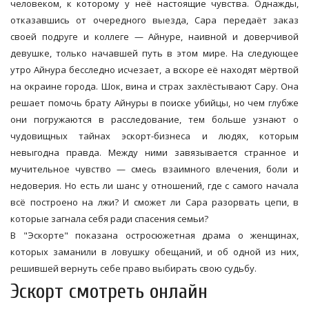
человеком, к которому у неё настоящие чувства. Однажды,
отказавшись от очередного выезда, Сара передаёт заказ
своей подруге и коллеге — Айнуре, наивной и доверчивой
девушке, только начавшей путь в этом мире. На следующее
утро Айнура бесследно исчезает, а вскоре её находят мёртвой
на окраине города. Шок, вина и страх захлёстывают Сару. Она
решает помочь брату Айнуры в поиске убийцы, но чем глубже
они погружаются в расследование, тем больше узнают о
чудовищных тайнах эскорт-бизнеса и людях, которым
невыгодна правда. Между ними завязывается странное и
мучительное чувство — смесь взаимного влечения, боли и
недоверия. Но есть ли шанс у отношений, где с самого начала
всё построено на лжи? И сможет ли Сара разорвать цепи, в
которые загнала себя ради спасения семьи?
В "Эскорте" показана остросюжетная драма о женщинах,
которых заманили в ловушку обещаний, и об одной из них,
решившей вернуть себе право выбирать свою судьбу.
Эскорт смотреть онлайн