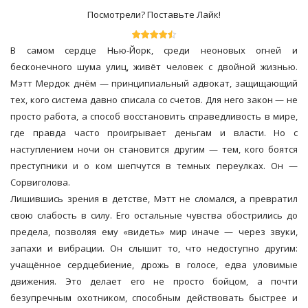
Посмотрели? Поставьте Лайк!
В самом сердце Нью-Йорк, среди неоновых огней и
бесконечного шума улиц, живёт человек с двойной жизнью.
Мэтт Мердок днём — принципиальный адвокат, защищающий
тех, кого система давно списала со счетов. Для него закон — не
просто работа, а способ восстановить справедливость в мире,
где правда часто проигрывает деньгам и власти. Но с
наступлением ночи он становится другим — тем, кого боятся
преступники и о ком шепчутся в темных переулках. Он —
Сорвиголова.
Лишившись зрения в детстве, Мэтт не сломался, а превратил
свою слабость в силу. Его остальные чувства обострились до
предела, позволяя ему «видеть» мир иначе — через звуки,
запахи и вибрации. Он слышит то, что недоступно другим:
учащённое сердцебиение, дрожь в голосе, едва уловимые
движения. Это делает его не просто бойцом, а почти
безупречным охотником, способным действовать быстрее и