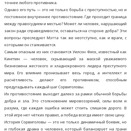
точнее любого противника.
Однако его путь — это не только борьба с преступностью, но и
постоянное внутреннее противостояние. Где проходит граница
между правосудием и местью? Может ли человек, нарушающий
закон ради справедливости, оставаться на стороне добра? Эти
вопросы преследуют Мэтта так же неотступно, как и враги, с
которыми он сталкивается.
Самым опасным из них становится Уилсон Фиск, известный как
Кингпин — человек, скрывающий за маской уважаемого
бизнесмена жестокого и хладнокровного лидера преступного
мира. Его влияние пронизывает весь город, а интеллект и
расчётливость делают его противником, способным
предугадывать каждый шаг Сорвиголовы.
Их противостояние выходит далеко за рамки обычной борьбы
добра и зла. Это столкновение мировоззрений, силы воли и
разума, где каждая ошибка может стоить слишком дорого. В
этой игре нет чётких правил, а победа всегда имеет свою цену.
История Сорвиголовы — это не только динамичный боевик, но
и глубокая драма о человеке, который балансирует на грани