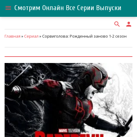
Смотрим Онлайн Все Серии Выпуски
menu
search
person
Главная
»
Сериал
» Сорвиголова: Рожденный заново 1-2 сезон