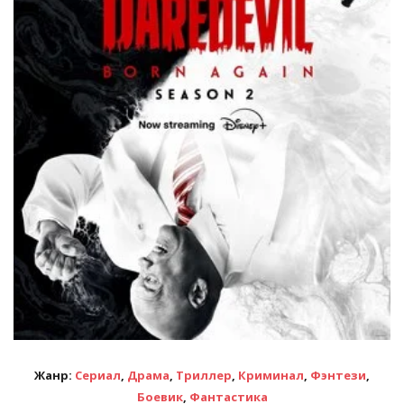
Жанр:
Сериал
,
Драма
,
Триллер
,
Криминал
,
Фэнтези
,
Боевик
,
Фантастика