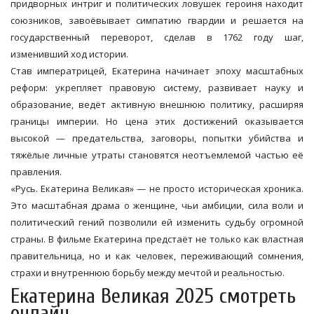
придворных интриг и политических ловушек героиня находит
союзников, завоёвывает симпатию гвардии и решается на
государственный переворот, сделав в 1762 году шаг,
изменивший ход истории.
Став императрицей, Екатерина начинает эпоху масштабных
реформ: укрепляет правовую систему, развивает науку и
образование, ведёт активную внешнюю политику, расширяя
границы империи. Но цена этих достижений оказывается
высокой — предательства, заговоры, попытки убийства и
тяжёлые личные утраты становятся неотъемлемой частью её
правления.
«Русь. Екатерина Великая» — не просто историческая хроника.
Это масштабная драма о женщине, чьи амбиции, сила воли и
политический гений позволили ей изменить судьбу огромной
страны. В фильме Екатерина предстаёт не только как властная
правительница, но и как человек, переживающий сомнения,
страхи и внутреннюю борьбу между мечтой и реальностью.
Екатерина Великая 2025 смотреть
онлайн