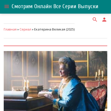
Смотрим Онлайн Все Серии Выпуски
menu
search
person
Главная
»
Сериал
» Екатерина Великая (2025)