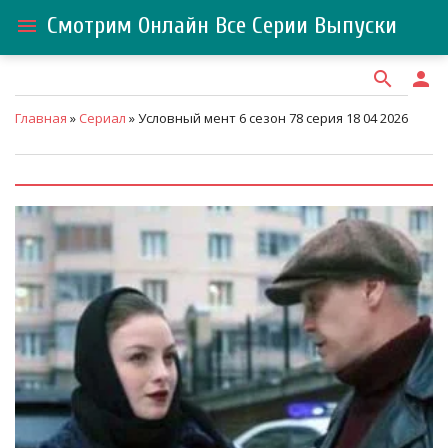
Смотрим Онлайн Все Серии Выпуски
menu
search
person
Главная
»
Сериал
» Условный мент 6 сезон 78 серия 18 04 2026