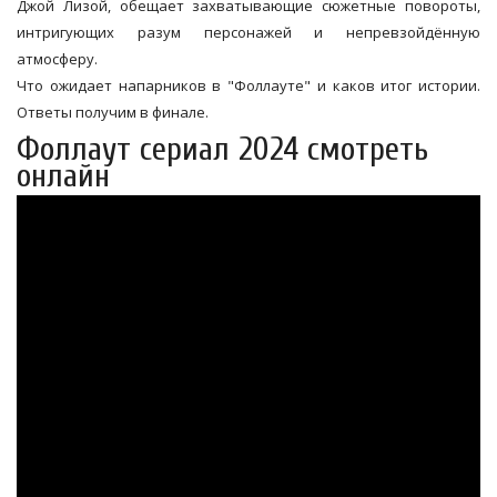
Джой Лизой, обещает захватывающие сюжетные повороты,
интригующих разум персонажей и непревзойдённую
атмосферу.
Что ожидает напарников в "Фоллауте" и каков итог истории.
Ответы получим в финале.
Фоллаут сериал 2024 смотреть
онлайн