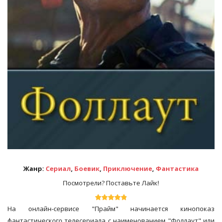
Жанр:
Сериал
,
Боевик
,
Приключение
,
Фантастика
Посмотрели? Поставьте Лайк!
На онлайн-сервисе "Прайм" начинается кинопоказ
фантастического телесериала с наименованием "Фоллаут" или