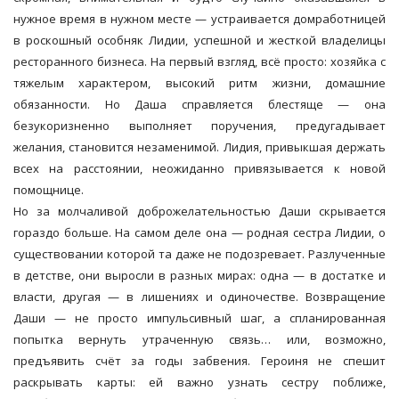
нужное время в нужном месте — устраивается домработницей
в роскошный особняк Лидии, успешной и жесткой владелицы
ресторанного бизнеса. На первый взгляд, всё просто: хозяйка с
тяжелым характером, высокий ритм жизни, домашние
обязанности. Но Даша справляется блестяще — она
безукоризненно выполняет поручения, предугадывает
желания, становится незаменимой. Лидия, привыкшая держать
всех на расстоянии, неожиданно привязывается к новой
помощнице.
Но за молчаливой доброжелательностью Даши скрывается
гораздо больше. На самом деле она — родная сестра Лидии, о
существовании которой та даже не подозревает. Разлученные
в детстве, они выросли в разных мирах: одна — в достатке и
власти, другая — в лишениях и одиночестве. Возвращение
Даши — не просто импульсивный шаг, а спланированная
попытка вернуть утраченную связь… или, возможно,
предъявить счёт за годы забвения. Героиня не спешит
раскрывать карты: ей важно узнать сестру поближе,