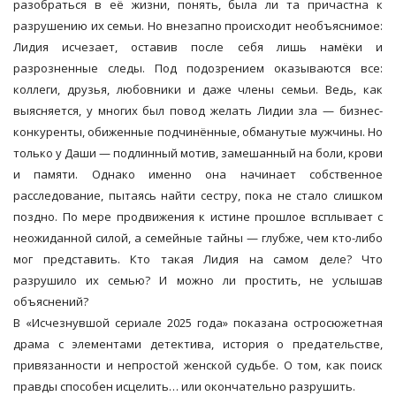
разобраться в её жизни, понять, была ли та причастна к
разрушению их семьи. Но внезапно происходит необъяснимое:
Лидия исчезает, оставив после себя лишь намёки и
разрозненные следы. Под подозрением оказываются все:
коллеги, друзья, любовники и даже члены семьи. Ведь, как
выясняется, у многих был повод желать Лидии зла — бизнес-
конкуренты, обиженные подчинённые, обманутые мужчины. Но
только у Даши — подлинный мотив, замешанный на боли, крови
и памяти. Однако именно она начинает собственное
расследование, пытаясь найти сестру, пока не стало слишком
поздно. По мере продвижения к истине прошлое всплывает с
неожиданной силой, а семейные тайны — глубже, чем кто-либо
мог представить. Кто такая Лидия на самом деле? Что
разрушило их семью? И можно ли простить, не услышав
объяснений?
В «Исчезнувшой сериале 2025 года» показана остросюжетная
драма с элементами детектива, история о предательстве,
привязанности и непростой женской судьбе. О том, как поиск
правды способен исцелить… или окончательно разрушить.