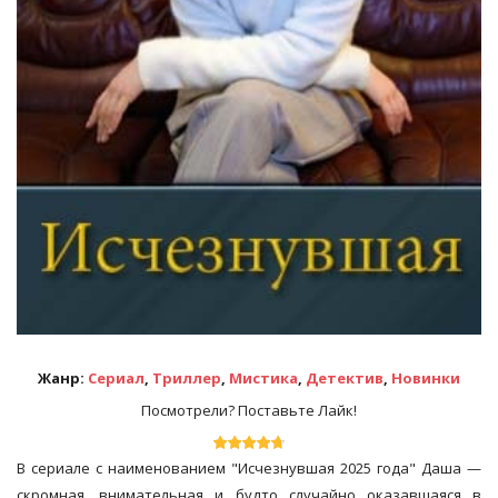
Жанр:
Сериал
,
Триллер
,
Мистика
,
Детектив
,
Новинки
Посмотрели? Поставьте Лайк!
В сериале с наименованием "Исчезнувшая 2025 года" Даша —
скромная, внимательная и будто случайно оказавшаяся в