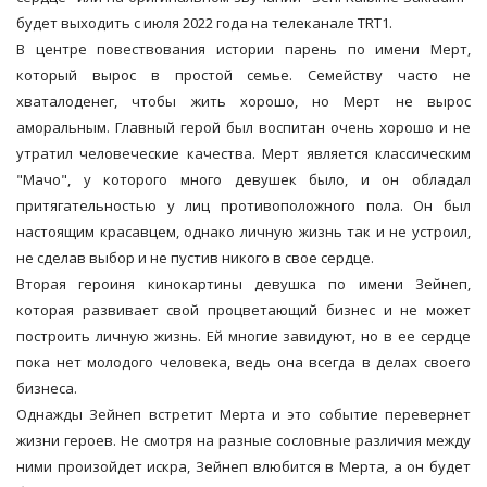
будет выходить с июля 2022 года на телеканале TRT1.
В центре повествования истории парень по имени Мерт,
который вырос в простой семье. Семейству часто не
хваталоденег, чтобы жить хорошо, но Мерт не вырос
аморальным. Главный герой был воспитан очень хорошо и не
утратил человеческие качества. Мерт является классическим
"Мачо", у которого много девушек было, и он обладал
притягательностью у лиц противоположного пола. Он был
настоящим красавцем, однако личную жизнь так и не устроил,
не сделав выбор и не пустив никого в свое сердце.
Вторая героиня кинокартины девушка по имени Зейнеп,
которая развивает свой процветающий бизнес и не может
построить личную жизнь. Ей многие завидуют, но в ее сердце
пока нет молодого человека, ведь она всегда в делах своего
бизнеса.
Однажды Зейнеп встретит Мерта и это событие перевернет
жизни героев. Не смотря на разные сословные различия между
ними произойдет искра, Зейнеп влюбится в Мерта, а он будет