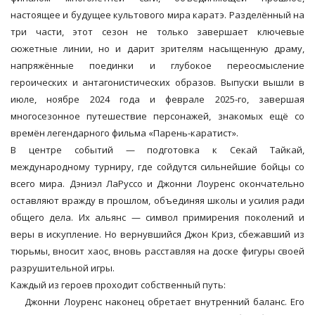
настоящее и будущее культового мира каратэ. Разделённый на
три части, этот сезон не только завершает ключевые
сюжетные линии, но и дарит зрителям насыщенную драму,
напряжённые поединки и глубокое переосмысление
героических и антагонистических образов. Выпуски вышли в
июле, ноябре 2024 года и феврале 2025-го, завершая
многосезонное путешествие персонажей, знакомых ещё со
времён легендарного фильма «Парень-каратист».
В центре событий — подготовка к Секай Тайкай,
международному турниру, где сойдутся сильнейшие бойцы со
всего мира. Дэниэл ЛаРуссо и Джонни Лоуренс окончательно
оставляют вражду в прошлом, объединяя школы и усилия ради
общего дела. Их альянс — символ примирения поколений и
веры в искупление. Но вернувшийся Джон Криз, сбежавший из
тюрьмы, вносит хаос, вновь расставляя на доске фигуры своей
разрушительной игры.
Каждый из героев проходит собственный путь:
Джонни Лоуренс наконец обретает внутренний баланс. Его