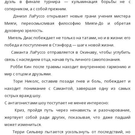
дуэль в финале турнира — кульминация борьбы не с
соперником, а с собой прежним.
Дэниэл ЛаРуссо открывает новые грани учения мистера
Мияги, переосмысливая философию Мияги-До и обретая
духовную зрелость.
Мигель Диас побеждает не только на татами, но и в жизни: его
победа и поступление в Стэнфорд — шаг к новой жизни.
Саманта ЛаРуссо отправляется в Окинаву, чтобы углубить
связь с наследием отца, начав путь личного самопознания.
Робби Кин после травмы находит внутреннюю гармонию и
мир с отцом и друзьями.
Тори Николс, оставив позади гнев и боль, побеждает и
находит понимание с Самантой, завершая одну из самых
острых вражд шоу.
С антагонистами шоу поступает не менее интересно:
Криз, пройдя путь через ненависть и разочарование,
жертвует собой ради других, показывая, что даже падший
может измениться.
Терри Сильвер пытается ускользнуть от последствий, но