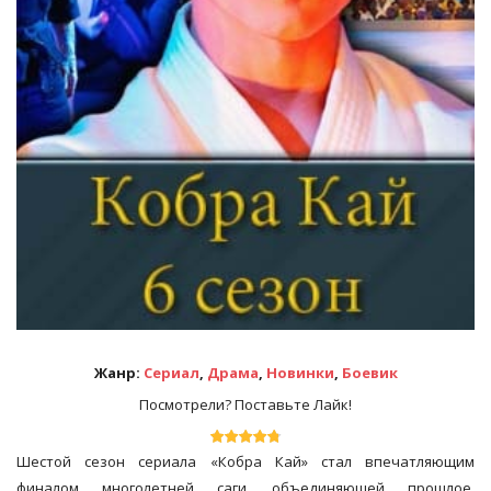
Жанр:
Сериал
,
Драма
,
Новинки
,
Боевик
Посмотрели? Поставьте Лайк!
Шестой сезон сериала «Кобра Кай» стал впечатляющим
финалом многолетней саги, объединяющей прошлое,