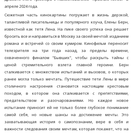
апреле 2024 года.
Сюжетная часть кинокартины погружает в жизнь дерзкой,
талантливой писательницы и популярного коуча, Елены Берн,
известной как тетя Лена. На пике своего успеха она решает
бросить все и направиться в Москву за своей мечтой: изданием
романа и встречей со своим кумиром. Кинофильм переносит
телезрителя на три года назад, за пределы времени,
охваченного финалом "Бывших", чтобы раскрыть тайны с
ценой стремительного взлета главной героини. Берн
сталкивается с множеством испытаний и вызовов, о которых
ранее могла только мечтать. Путешествие тети Лены в мире
столичного настроения становится настоящим крестовым
походом, в котором она сталкивается с препятствиями,
предательством и разочарованиями. Но каждое новое
испытание приносит ей не только более глубокое понимание
самой себя, но новые шансы на достижение мечты. Это
захватывающая история о самопознании, вере в себя и
важности следования своим мечтам, которая покажет, что на