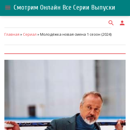
Смотрим Онлайн Все Серии Выпуски
menu
search
person
Главная
»
Сериал
» Молодёжка новая смена 1 сезон (2024)