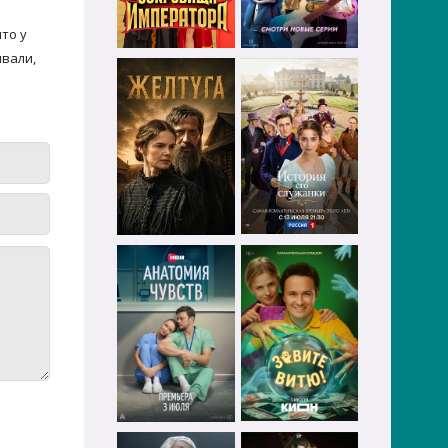
то у
ывали,