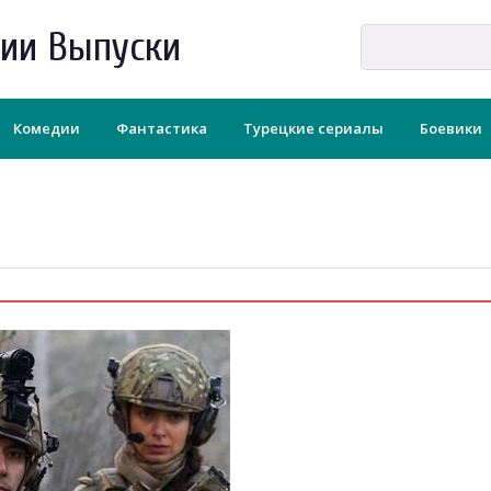
рии Выпуски
Комедии
Фантастика
Турецкие сериалы
Боевики