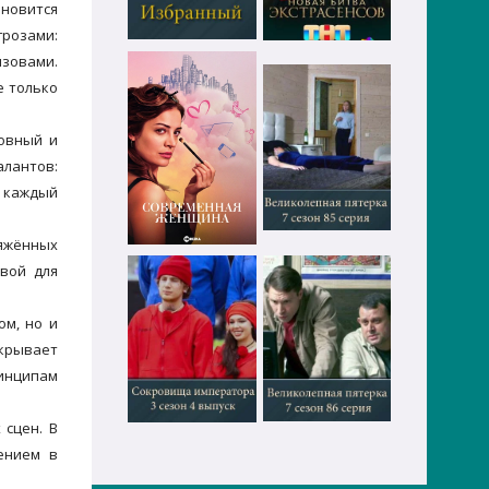
ановится
грозами:
зовами.
е только
овный и
алантов:
о каждый
ряжённых
овой для
ом, но и
скрывает
ринципам
сцен. В
ением в