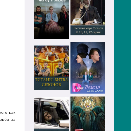
ного как
рьба за