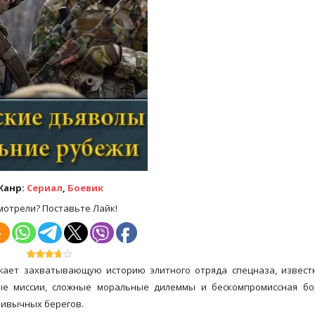
Жанр:
Сериал
,
Боевик
мотрели? Поставьте Лайк!
жает захватывающую историю элитного отряда спецназа, извест
ные миссии, сложные моральные дилеммы и бескомпромиссная бо
ривычных берегов.