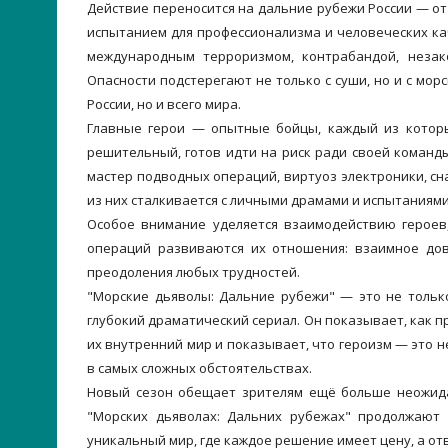
Действие переносится на дальние рубежи России — от
испытанием для профессионализма и человеческих ка
международным терроризмом, контрабандой, незак
Опасности подстерегают не только с суши, но и с мор
России, но и всего мира.
Главные герои — опытные бойцы, каждый из котор
решительный, готов идти на риск ради своей команд
мастер подводных операций, виртуоз электроники, сн
из них сталкивается с личными драмами и испытаниям
Особое внимание уделяется взаимодействию героев
операций развиваются их отношения: взаимное дов
преодоления любых трудностей.
"Морские дьяволы: Дальние рубежи" — это не толь
глубокий драматический сериал. Он показывает, как 
их внутренний мир и показывает, что героизм — это н
в самых сложных обстоятельствах.
Новый сезон обещает зрителям ещё больше неожид
"Морских дьяволах: Дальних рубежах" продолжают
уникальный мир, где каждое решение имеет цену, а от