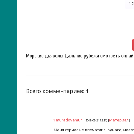
Морские дьяволы Дальние рубежи смотреть онлайн 1
Всего комментариев
:
1
1
muradovamur
[
Материал
]
(2018-09-24 12:31)
Меня сериал не впечатлил, однако, моем