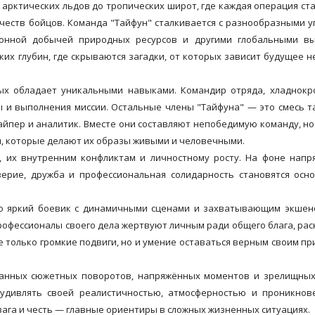
 арктических льдов до тропических широт, где каждая операция ст
честв бойцов. Команда "Тайфун" сталкивается с разнообразными у
онной добычей природных ресурсов и другими глобальными вы
ских глубин, где скрываются загадки, от которых зависит будущее н
ых обладает уникальными навыками. Командир отряда, хладнокр
ы и выполнения миссии. Остальные члены "Тайфуна" — это смесь т
айпер и аналитик. Вместе они составляют непобедимую команду, н
и, которые делают их образы живыми и человечными.
, их внутренним конфликтам и личностному росту. На фоне нап
ерие, дружба и профессиональная солидарность становятся осн
ко яркий боевик с динамичными сценами и захватывающим экшен
профессионалы своего дела жертвуют личным ради общего блага, ра
е только громкие подвиги, но и умение оставаться верным своим п
анных сюжетных поворотов, напряжённых моментов и зрелищных 
 удивлять своей реалистичностью, атмосферностью и проникнов
вага и честь — главные ориентиры в сложных жизненных ситуациях.