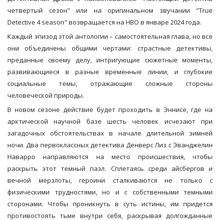
четвертый сезон" или на оригинальном звучании "True
Detective 4 season" возвращается на HBO в январе 2024 года.
Каждый эпизод этой антологии – самостоятельная глава, но все
они объединены общими чертами: страстные детективы,
преданные своему делу, интригующие сюжетные моменты,
развивающиеся в разные временные линии, и глубокие
социальные темы, отражающие сложные стороны
человеческой природы.
В новом сезоне действие будет проходить в Эннисе, где на
арктической научной базе шесть человек исчезают при
загадочных обстоятельствах в начале длительной зимней
ночи. Два первоклассных детектива Денверс Лиз с Эванджелин
Наварро направляются на место происшествия, чтобы
раскрыть этот темный пазл. Сплетаясь среди айсбергов и
вечной мерзлоты, героини сталкиваются не только с
физическими трудностями, но и с собственными темными
сторонами. Чтобы проникнуть в суть истины, им придется
противостоять тьме внутри себя, раскрывая долгожданные