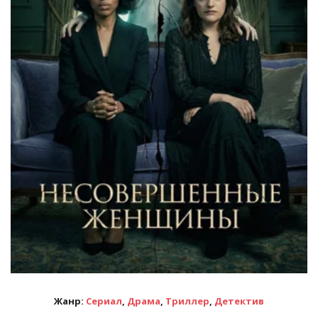
Жанр:
Сериал
,
Драма
,
Триллер
,
Детектив