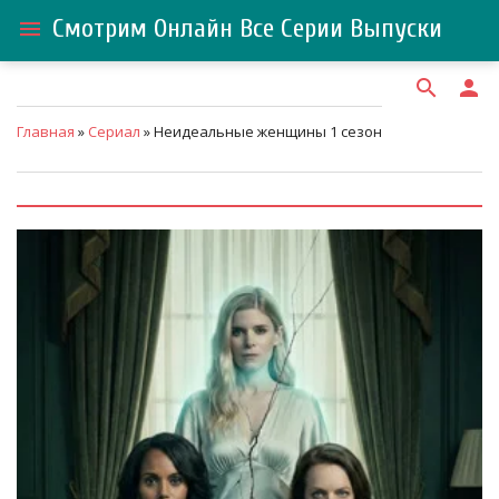
Смотрим Онлайн Все Серии Выпуски
menu
search
person
Главная
»
Сериал
» Неидеальные женщины 1 сезон