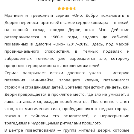
Мрачный и тревожный сериал «Оно: Добро пожаловать в
Дерри» переносит зрителей в самое сердце кошмара — в тихий,
на первый взгляд, городок Дерри, штат Мэн. Действие
разворачивается в 1960-е годы, задолго до событий,
показанных в дилогии «Оно» (2017–2019). Здесь, под маской
провинциального спокойствия, в темных подвалах и
заброшенных тоннелях уже зарождается зло, которому
предстоит терроризировать поколения жителей.
Сериал раскрывает истоки древнего ужаса — историю
появления Пеннивайза, зловещего клоуна, питающегося
страхом и страданиями детей. Зрителю предстоит увидеть, как
Дерри превращается в проклятое место, где зло не умирает, а
лишь затаивается, ожидая новой жертвы. Постепенно станет
ясно, что мистическая сила, пробудившаяся в недрах города,
связана с тайнами его основателей, с нераскрытыми
трагедиями и чудовищными ритуалами прошлого.
В центре повествования — группа жителей Дерри, которые