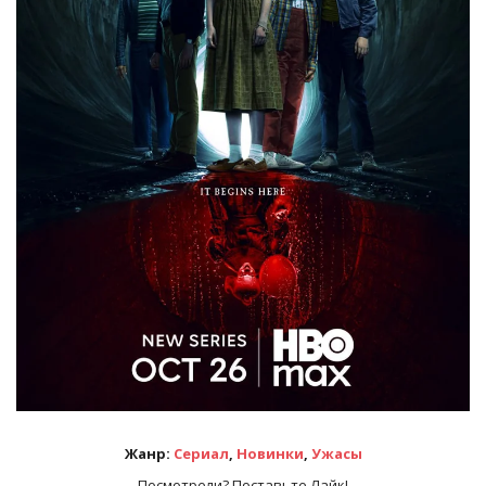
Жанр:
Сериал
,
Новинки
,
Ужасы
Посмотрели? Поставьте Лайк!