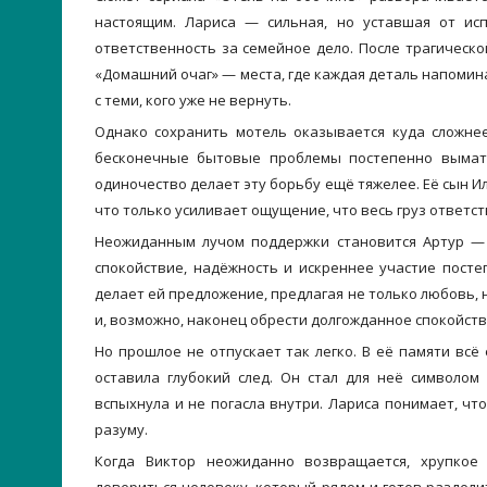
настоящим. Лариса — сильная, но уставшая от ис
ответственность за семейное дело. После трагическ
«Домашний очаг» — места, где каждая деталь напомина
с теми, кого уже не вернуть.
Однако сохранить мотель оказывается куда сложнее
бесконечные бытовые проблемы постепенно выматы
одиночество делает эту борьбу ещё тяжелее. Её сын И
что только усиливает ощущение, что весь груз ответс
Неожиданным лучом поддержки становится Артур — 
спокойствие, надёжность и искреннее участие пост
делает ей предложение, предлагая не только любовь, 
и, возможно, наконец обрести долгожданное спокойств
Но прошлое не отпускает так легко. В её памяти вс
оставила глубокий след. Он стал для неё символом
вспыхнула и не погасла внутри. Лариса понимает, чт
разуму.
Когда Виктор неожиданно возвращается, хрупкое