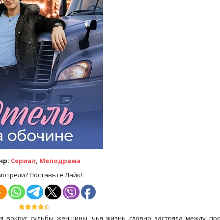
нр:
Сериал
,
Мелодрама
мотрели? Поставьте Лайк!
я вокруг судьбы женщины, чья жизнь словно застряла между пр