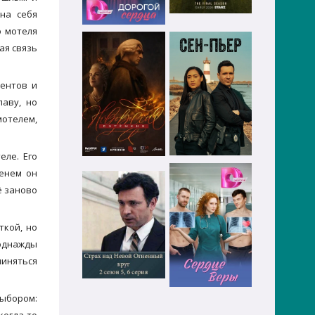
на себя
о мотеля
ая связь
рентов и
аву, но
мотелем,
еле. Его
менем он
ё заново
ткой, но
 однажды
чиняться
ыбором: