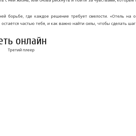
ь с ней жизнь, или снова рискнуть и пойти за чувствами, которые 
ней борьбе, где каждое решение требует смелости. «Отель на 
 остаётся частью тебя, и как важно найти силы, чтобы сделать шаг
.
еть онлайн
Третий плеер