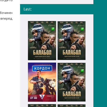
когда-то
Last:
обочине»
 вперёд,