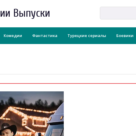
рии Выпуски
Комедии
Фантастика
Турецкие сериалы
Боевики