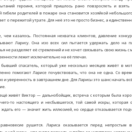
пытаний героиня, которой пришлось рано повзрослеть и взять 
ой гибели родителей в пожаре она становится хозяйкой небольшог
ет о пережитой утрате. Для неё это не просто бизнес, а единственн
, чем казалось. Постоянная нехватка клиентов, давление конку
вают Ларису. Она изо всех сил пытается удержать дело на пл
лья не разделяет её стремлений и не хочет связывать свою жизнь с 
твенности лежит исключительно на её плечах.
бывший спасатель, который уже несколько месяцев живёт в мот
епенно помогают Ларисе почувствовать, что она не одна. Со вре
но и уверенность в завтрашнем дне. Для Ларисы это шанс начать вс
ие.
ё ещё живёт Виктор — дальнобойщик, встреча с которым была коро
 чего-то настоящего и несбывшегося, той самой искры, которая
о ждать его — значит жить иллюзией, но сердце отказывается под
 равновесие рушится. Лариса оказывается перед непростым в