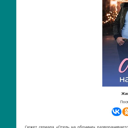
Жа
Пос
Сюжет сериала «Отель на обочине» разворачиваетс