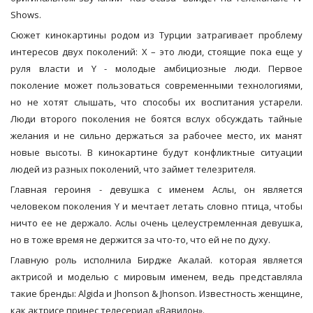
Shows.
Сюжет кинокартины родом из Турции затрагивает проблему
интересов двух поколений: X – это люди, стоящие пока еще у
руля власти и Y - молодые амбициозные люди. Первое
поколение может пользоваться современными технологиями,
но не хотят слышать, что способы их воспитания устарели.
Люди второго поколения не боятся вслух обсуждать тайные
желания и не сильно держаться за рабочее место, их манят
новые высоты. В кинокартине будут конфликтные ситуации
людей из разных поколений, что займет телезрителя.
Главная героиня - девушка с именем Аслы, он является
человеком поколения Y и мечтает летать словно птица, чтобы
ничто ее не держало. Аслы очень целеустремленная девушка,
но в тоже время не держится за что-то, что ей не по духу.
Главную роль исполнила Бирдже Акалай. которая является
актрисой и моделью с мировым именем, ведь представляла
такие бренды: Algida и Jhonson & Jhonson. Известность женщине,
как актрисе принес телесериал «Вавилон».