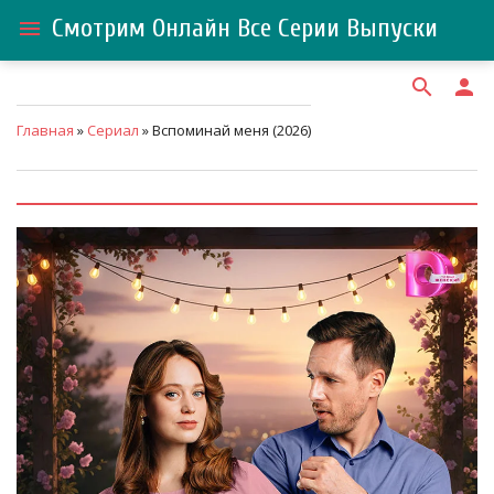
Смотрим Онлайн Все Серии Выпуски
menu
search
person
Главная
»
Сериал
» Вспоминай меня (2026)