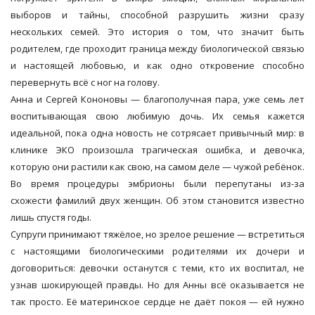
выборов и тайны, способной разрушить жизни сразу
нескольких семей. Это история о том, что значит быть
родителем, где проходит граница между биологической связью
и настоящей любовью, и как одно откровение способно
перевернуть всё с ног на голову.
Анна и Сергей Кононовы — благополучная пара, уже семь лет
воспитывающая свою любимую дочь. Их семья кажется
идеальной, пока одна новость не сотрясает привычный мир: в
клинике ЭКО произошла трагическая ошибка, и девочка,
которую они растили как свою, на самом деле — чужой ребёнок.
Во время процедуры эмбрионы были перепутаны из-за
схожести фамилий двух женщин. Об этом становится известно
лишь спустя годы.
Супруги принимают тяжёлое, но зрелое решение — встретиться
с настоящими биологическими родителями их дочери и
договориться: девочки останутся с теми, кто их воспитал, не
узнав шокирующей правды. Но для Анны всё оказывается не
так просто. Её материнское сердце не даёт покоя — ей нужно