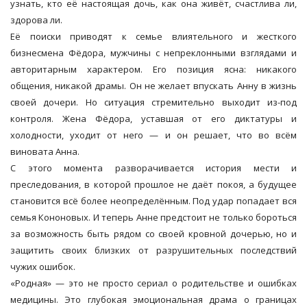
узнать, кто её настоящая дочь, как она живёт, счастлива ли,
здорова ли.
Её поиски приводят к семье влиятельного и жесткого
бизнесмена Фёдора, мужчины с непреклонными взглядами и
авторитарным характером. Его позиция ясна: никакого
общения, никакой драмы. Он не желает впускать Анну в жизнь
своей дочери. Но ситуация стремительно выходит из-под
контроля. Жена Фёдора, уставшая от его диктатуры и
холодности, уходит от него — и он решает, что во всём
виновата Анна.
С этого момента разворачивается история мести и
преследования, в которой прошлое не даёт покоя, а будущее
становится всё более неопределённым. Под удар попадает вся
семья Кононовых. И теперь Анне предстоит не только бороться
за возможность быть рядом со своей кровной дочерью, но и
защитить своих близких от разрушительных последствий
чужих ошибок.
«Родная» — это не просто сериал о родительстве и ошибках
медицины. Это глубокая эмоциональная драма о границах