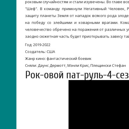
роковым случайностям и стали изувечены. Во главе в
"Шеф". В команду примкнули Негативный Человек, 
защиту планеты Земля от нападок всякого рода злоде
на победу со злейшими и коварными врагами. Кома
человечество обречено на поражения от различных уг
заодно сюжетная часть будет приоткрывать завесу тай
Год: 2019-2022
Создатель: США
Жанр кино: фантастический боевик
Сняли: Даунс Дермотт, Мэнли Крис, Плещински Стефан
Рок-овой пат-руль-4-се