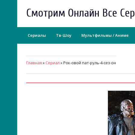
Смотрим Онлайн Все Се
Сериалы
Тв-Шоу
Мультфильмы / Аниме
Главная
»
Сериал
» Рок-овой пат-руль-4-сез-он