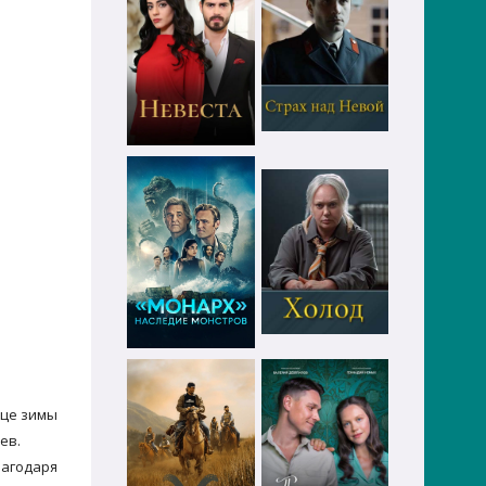
нце зимы
ев.
лагодаря