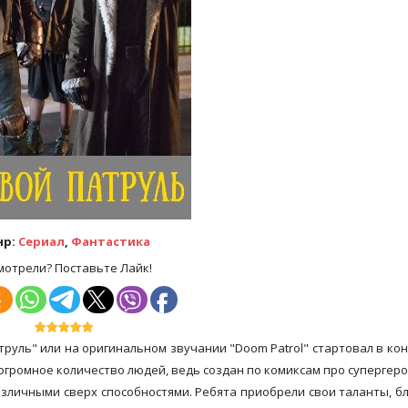
нр:
Сериал
,
Фантастика
мотрели? Поставьте Лайк!
руль" или на оригинальном звучании "Doom Patrol" стартовал в ко
л огромное количество людей, ведь создан по комиксам про супергеро
зличными сверх способностями. Ребята приобрели свои таланты, б