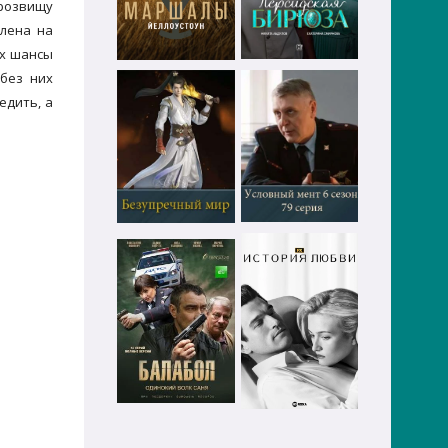
прозвищу
лена на
их шансы
без них
едить, а