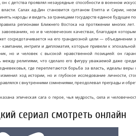
 он с детства проявлял незаурядные способности в военном искусс
власти. Салах ад-Дин становится султаном Египта и Сирии, нес
динять народы и видеть за границами государств единое будущее п
правила регионами Ближнего Востока на протяжении многих лет
 завоеваниях, но и в человеческих качествах, благодаря которым
жет сосредотачивается на его грандиозной цели — объединении 
 кампании, интриги и дипломатия, которые привели к эпохальной
ник, но и человек с высокой нравственной позицией: он гаран
 между религиями, что сделало его фигуру уважаемой даже среди
едневековья, где переплетаются борьба за власть, идеалы веры
 изменил ход истории, но и глубокое исследование личности, ст
справлялся с внутренними сомнениями, преодолевал преграды и обре
азана эпическая сага о герое, чья мудрость, сила и человечнос
кий сериал смотреть онлайн