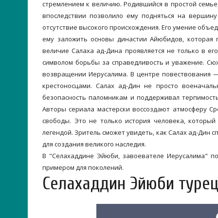
стремлением к величию. Родившийся в простой семье,
впоследствии позволило ему подняться на вершину 
отсутствие высокого происхождения. Его умение объе
ему заложить основы династии Айюбидов, которая 
величие Салаха ад-Дина проявляется не только в его
символом борьбы за справедливость и уважение. Сю
возвращении Иерусалима. В центре повествования —
крестоносцами. Салах ад-Дин не просто военачаль
безопасность паломникам и поддерживал терпимость
Авторы сериала мастерски воссоздают атмосферу Ср
свободы. Это не только история человека, который
легендой. Зритель сможет увидеть, как Салах ад-Дин 
для создания великого наследия.
В "Селахаддине Эйюби, завоевателе Иерусалима" пок
примером для поколений.
Селахаддин Эйюби турец