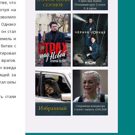
тве, что
мотря на
озволило
. Однако
 он стал
земель и
 битве с
тировал
 врагов.
 и жажда
оящей за
тал силы
ть стали