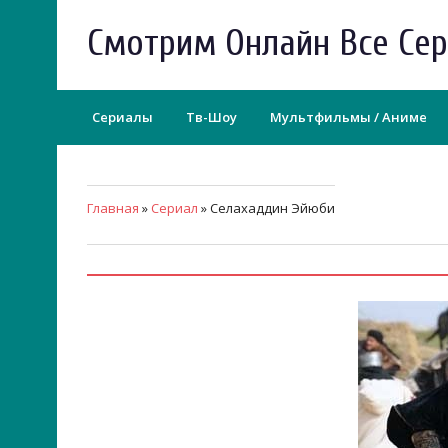
Смотрим Онлайн Все Се
Сериалы
Тв-Шоу
Мультфильмы / Аниме
Главная
»
Сериал
» Селахаддин Эйюби