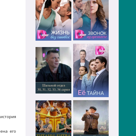
 история
лена его