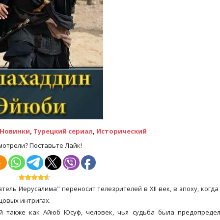
Новинки
,
Турецкий сериал
,
Исторический
мотрели? Поставьте Лайк!
ль Иерусалима" переносит телезрителей в XII век, в эпоху, когда
цовых интригах.
ый также как Айюб Юсуф, человек, чья судьба была предопреде