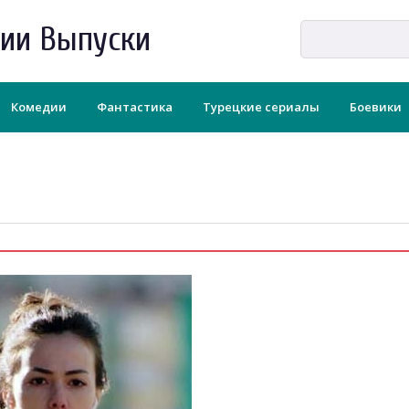
рии Выпуски
Комедии
Фантастика
Турецкие сериалы
Боевики