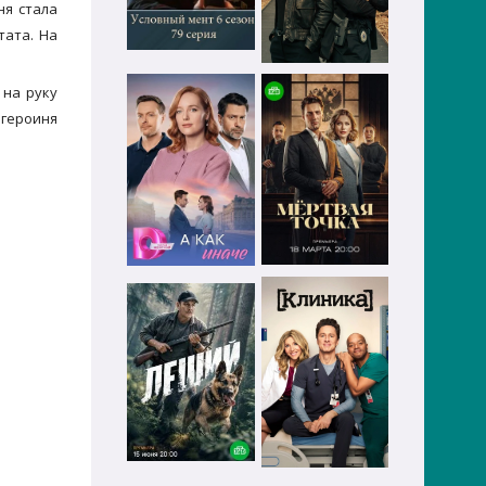
ня стала
тата. На
 на руку
 героиня