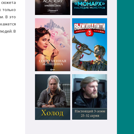
е сюжета
к только
и. В это
окажется
людей. В