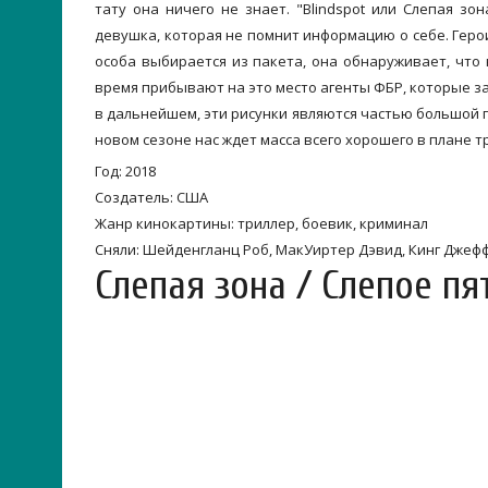
тату она ничего не знает. "Blindspot или Слепая з
девушка, которая не помнит информацию о себе. Геро
особа выбирается из пакета, она обнаруживает, что
время прибывают на это место агенты ФБР, которые за
в дальнейшем, эти рисунки являются частью большой г
новом сезоне нас ждет масса всего хорошего в плане т
Год: 2018
Создатель: США
Жанр кинокартины: триллер, боевик, криминал
Сняли: Шейденгланц Роб, МакУиртер Дэвид, Кинг Джеф
Слепая зона / Слепое пя