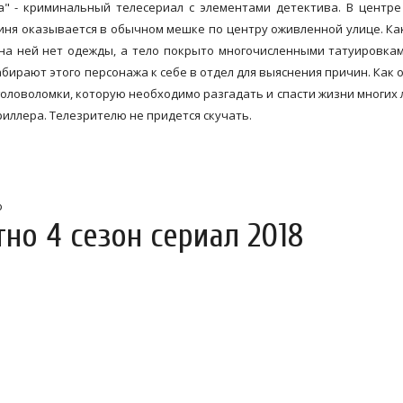
она" - криминальный телесериал с элементами детектива. В центр
иня оказывается в обычном мешке по центру оживленной улице. Ка
 на ней нет одежды, а тело покрыто многочисленными татуировкам
бирают этого персонажа к себе в отдел для выяснения причин. Как 
оловоломки, которую необходимо разгадать и спасти жизни многих 
риллера. Телезрителю не придется скучать.
ф
тно 4 сезон сериал 2018