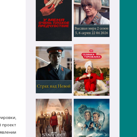
уировки,
й проект
оявлении