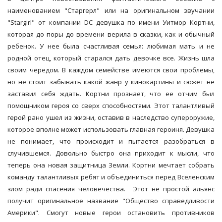
наименованием "Старгерл" или на оригинальном звучании
"Stargirl" от компании DC девушка по имени Уитмор Кортни,
которая до поры до времени верила в сказки, как и обычный
ребенок. У нее была счастливая семья: любимая мать и не
родной отец, который старался дать девочке все. Жизнь шла
своим чередом. В каждом семействе имеются свои проблемы,
но не стоит забывать какой жанр у кинокартины и сюжет не
заставил себя ждать. Кортни прознает, что ее отчим был
помощником героя со сверх способностями. Этот талантливый
герой рано ушел из жизни, оставив в наследство супероружие,
которое вполне может использовать главная героиня. Девушка
не понимает, что происходит и пытается разобраться в
случившемся. Довольно быстро она приходит к мысли, что
теперь она новая защитница Земли. Кортни мечтает собрать
команду талантливых ребят и объединиться перед Вселенским
злом ради спасения человечества. Этот не простой альянс
получит оригинальное название "Общество справедливости
Америки". Смогут новые герои остановить противников