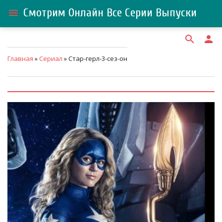
Смотрим Онлайн Все Серии Выпуски
menu
search
person
Главная
»
Сериал
» Стар-герл-3-сез-он