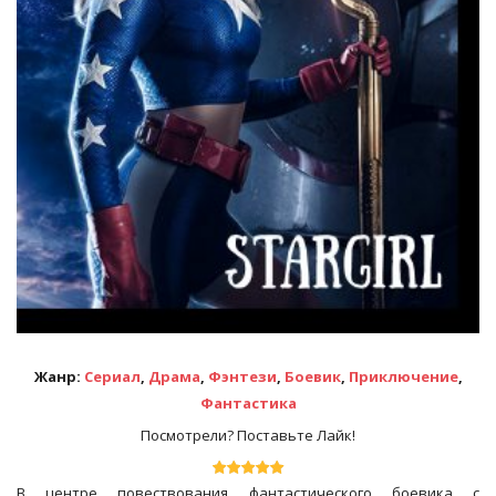
Жанр:
Сериал
,
Драма
,
Фэнтези
,
Боевик
,
Приключение
,
Фантастика
Посмотрели? Поставьте Лайк!
В центре повествования фантастического боевика с