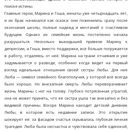
поиске истины.
Главные герои, Марина и Гоша, женаты уже четырнадцать лет,
и их брак начинался как сказка: они поженились сразу после
окончания школы, полные надежд и мечтаний о счастливом
будущем. Однако их семейная жизнь постепенно начала
разрушаться. Несколько выкидышей привели Марину к
депрессии, а Гоша, вместо поддержки, всё больше погружается
в работу, отдаляясь от неё. Марина на грани отчаяния и уже
задумывается о разводе, особенно когда видит на первый
взгляд идеальные отношения своей сестры Любы. Для неё
Люба — символ семейного благополучия, у которой всё всегда
было хорошо. Но внезапная смерть Любы переворачивает
жизнь Марины с ног на голову. Глубоко потрясённая утратой,
она не может принять, что её сестра ушла так внезапно и без
видимой причины. Вскоре Марина находит детский дневник
Любы, в котором есть недавние записи. Это открытие
шокирует её: за фасадом счастья скрывалась глубокая личная
трагедия. Люба была несчастна и чувствовала себя одинокой,