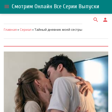
Смотрим Онлайн Все Серии Выпуски
menu
search
person
Главная
»
Сериал
» Тайный дневник моей сестры