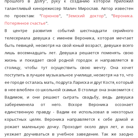
прошлого в долгу", руку к созданию которой приложил
талантливый кинорежиссер Малич Мирослав. Автор известен
по проектам: "
Горюнов
", "
Земский доктор
", "
Вероника.
Потерянное счастье
".
В центре развития событий шестнадцати серийного
телесериала девушка с именем Вероника, которая мечтает
быть певицей, несмотря на свой юный возраст, девушке всего
лишь восемнадцать лет. Девушка решается поменять свою
жизнь и покидает свой родной городок и направляется в
столицу, чтобы тут осуществить свою мечту. Она хочет
поступить в лучшее музыкальное училище, несмотря на то, что
ее городе осталась мать, подруга Лариска и друг Костя, который
в нее влюблен со школьной скамьи. В столице она знакомится с
Вадимом, и они решают сыграть свадьбу, ведь девушка
забеременела от него. Вскоре Вероника осознает
единственную правду - Вадим ее использовал в некоторых
корыстных целях. Вероника направляется к себе домой и
рожает маленькую дочку. Проходит около двух лет, и она
уезжает доучиваться в учебное заведение. Так же заодно