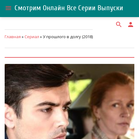
Смотрим Онлайн Все Серии Выпуски
menu
search
person
Главная
»
Сериал
» У прошлого в долгу (2018)