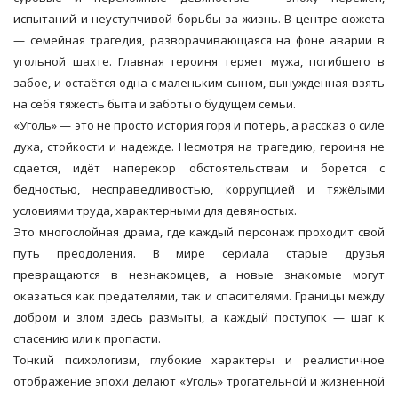
испытаний и неуступчивой борьбы за жизнь. В центре сюжета
— семейная трагедия, разворачивающаяся на фоне аварии в
угольной шахте. Главная героиня теряет мужа, погибшего в
забое, и остаётся одна с маленьким сыном, вынужденная взять
на себя тяжесть быта и заботы о будущем семьи.
«Уголь» — это не просто история горя и потерь, а рассказ о силе
духа, стойкости и надежде. Несмотря на трагедию, героиня не
сдается, идёт наперекор обстоятельствам и борется с
бедностью, несправедливостью, коррупцией и тяжёлыми
условиями труда, характерными для девяностых.
Это многослойная драма, где каждый персонаж проходит свой
путь преодоления. В мире сериала старые друзья
превращаются в незнакомцев, а новые знакомые могут
оказаться как предателями, так и спасителями. Границы между
добром и злом здесь размыты, а каждый поступок — шаг к
спасению или к пропасти.
Тонкий психологизм, глубокие характеры и реалистичное
отображение эпохи делают «Уголь» трогательной и жизненной