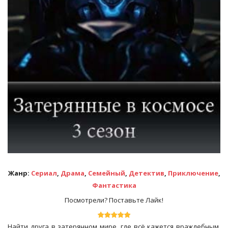
Жанр:
Сериал
,
Драма
,
Семейный
,
Детектив
,
Приключение
,
Фантастика
Посмотрели? Поставьте Лайк!
Найти друга в затерянном мире, где всё кажется враждебным,