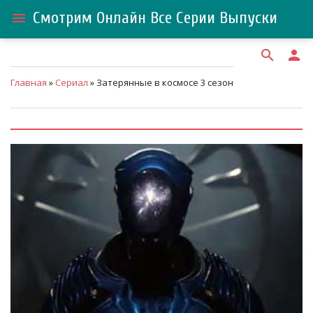
Смотрим Онлайн Все Серии Выпуски
menu
search
person
Главная
»
Сериал
» Затерянные в космосе 3 сезон