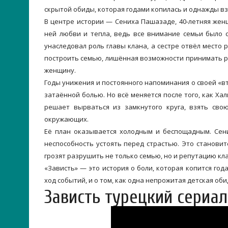
скрытой обиды, которая годами копилась и однажды вз
В центре истории — Сениха Пашазаде, 40-летняя женщ
ней любви и тепла, ведь все внимание семьи было 
унаследовал роль главы клана, а сестре отвёл место 
построить семью, лишённая возможности принимать р
женщину.
Годы унижения и постоянного напоминания о своей «в
затаённой болью. Но всё меняется после того, как Х
решает вырваться из замкнутого круга, взять сво
окружающих.
Её план оказывается холодным и беспощадным. Сен
неспособность устоять перед страстью. Это станови
грозят разрушить не только семью, но и репутацию кл
«Зависть» — это история о боли, которая копится год
ход событий, и о том, как одна непрожитая детская об
Зависть турецкий сериал