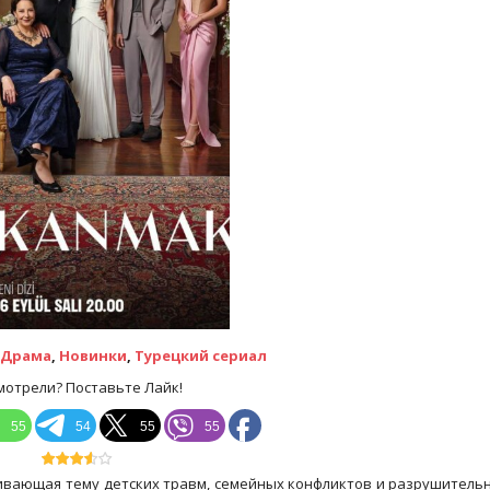
Драма
,
Новинки
,
Турецкий сериал
мотрели? Поставьте Лайк!
55
54
55
55
гивающая тему детских травм, семейных конфликтов и разрушитель