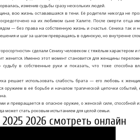
орвалась, изменив судьбы сразу нескольких людей.
ина, всю жизнь остававшаяся в тени. Её родители никогда не про
сосредоточено на их любимом сыне Халите. После смерти отца и
рядом — без права на собственную жизнь и счастье. Сениха так и н
ешения и шаг за шагом превращаясь в одинокую, но внутренне сл
торосортности» сделали Сениху человеком с тяжёлым характером и 
алит женится. Именно этот момент становится для женщины перелом
ю судьбу в собственные руки и показать, что тоже способна в
иха решает использовать слабость брата — его любовь к женщи
тся оружием в её борьбе и началом трагической цепочки событий,
ана.
ами и превращается в опасное оружие, о женской силе, способной 
ида может стать роковым испытанием для целой семьи.
 2025 2026 смотреть онлайн