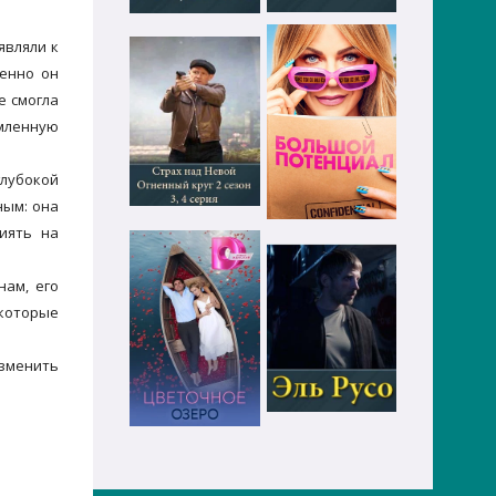
являли к
менно он
е смогла
омленную
глубокой
ным: она
лиять на
нам, его
 которые
изменить