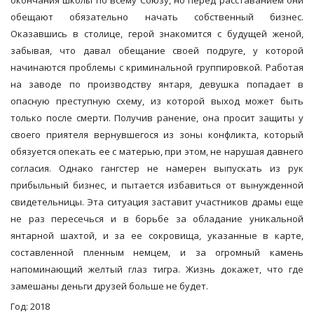
окончания школы по всему Союзу, но перед расставанием они
обещают обязательно начать собственный бизнес.
Оказавшись в столице, герой знакомится с будущей женой,
забывая, что давал обещание своей подруге, у которой
начинаются проблемы с криминальной группировкой. Работая
на заводе по производству янтаря, девушка попадает в
опасную преступную схему, из которой выход может быть
только после смерти. Получив ранение, она просит защиты у
своего приятеля вернувшегося из зоны конфликта, который
обязуется опекать ее с матерью, при этом, не нарушая давнего
согласия. Однако гангстер не намерен выпускать из рук
прибыльный бизнес, и пытается избавиться от вынужденной
свидетельницы. Эта ситуация заставит участников драмы еще
не раз пересечься и в борьбе за обладание уникальной
янтарной шахтой, и за ее сокровища, указанные в карте,
составленной пленным немцем, и за огромный камень
напоминающий желтый глаз тигра. Жизнь докажет, что где
замешаны деньги друзей больше не будет.
Год: 2018