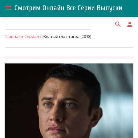
Смотрим Онлайн Все Серии Выпуски
menu
search
person
Главная
»
Сериал
» Желтый глаз тигра (2018)