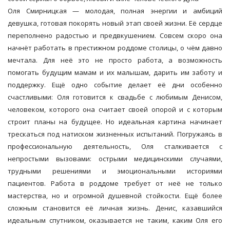
Оля Смирницкая — молодая, полная энергии и амбиций
девушка, готовая покорять новый этап своей жизни. Её сердце
переполнено радостью и предвкушением. Совсем скоро она
начнёт работать в престижном роддоме столицы, о чём давно
мечтала. Для неё это не просто работа, а возможность
помогать будущим мамам и их малышам, дарить им заботу и
поддержку. Ещё одно событие делает её дни особенно
счастливыми: Оля готовится к свадьбе с любимым Денисом,
человеком, которого она считает своей опорой и с которым
строит планы на будущее. Но идеальная картина начинает
трескаться под натиском жизненных испытаний. Погружаясь в
профессиональную деятельность, Оля сталкивается с
непростыми вызовами: острыми медицинскими случаями,
трудными решениями и эмоциональными историями
пациентов. Работа в роддоме требует от неё не только
мастерства, но и огромной душевной стойкости. Ещё более
сложным становится её личная жизнь. Денис, казавшийся
идеальным спутником, оказывается не таким, каким Оля его