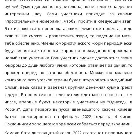
рублей. Сумма довольно внушительна, но не только она делает
интересным шоу. Сами участники приходят со своими
"прострельными номерами", чтобы пройти в следующий этап.
Это и является основополагающим элементом проекта, ведь
если ты не сможешь развеселить жюри, то падение на маты
тебе обеспечено. Члены юмористического жюри периодически
будут меняться, что вносит характер неожиданного прохода в
новый этап участника. Если участник сможет достучаться своим
юмором до души любого члена, который отвечает за рычаг, то
проход вперед по этапам обеспечен. Множество молодых
комиков со всех уголков страны будет штурмовать комедийный
Олимп, ведь слава и заветная крупная денежная сумма греют
сердце. В новом сезоне телезрителя ждет много нового, в том
числе, впервые будут некоторые участники из "Однажды в
России". Дата первого выпуска двенадцатого сезона камеди
батла запланирована на февраль 2022 года на 4 число.
Поклонникам хорошего юмора всем собраться перед экранами.
Камеди батл двенадцатый сезон 2022 стартанет с привычного