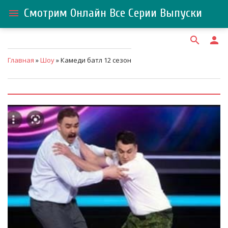
Смотрим Онлайн Все Серии Выпуски
menu
search
person
Главная
»
Шоу
» Камеди батл 12 сезон